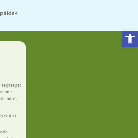
 példák
Eszköztár megnyitása
s segítséget
adjon a
k, mik és
nyként az
sségi