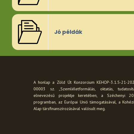
Jó példák
A honlap a Zöld Út Konzorcium KEHOP-3.1.5-21-20
00003 sz. „Szemléletformálás, oktatás, tudatosít
elnevezésű projektje keretében, a Széchenyi 2
programban, az Európai Unió támogatásával, a Kohéz
Alap társfinanszírozásával valósult meg.