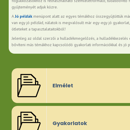
foglalkozásokhoz is felhasználható szemléletformáló, tudásbővítő 
gyűjteményét adjuk közre.
A
Jó példák
menüpont alatt az egyes témákhoz összegyűjtöttük már ki
van egy jó példád, nálatok is megvalósult már egy-egy jó gyakorlat
ötleteket a tapasztalataitokból!
Jelenleg az oldal szerzői a hulladékmegelőzés, a hulladékkezelés 
bővíteni más témákhoz kapcsolódó gyakorlati információkkal és jó p
Elmélet
Gyakorlatok