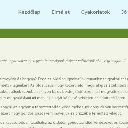
Kezdőlap
Elmélet
Gyakorlatok
Jó
iránt, ugyanakkor ne legyen bátorságunk érdemi változtatásokat végrehajtani.”
it tegyünk és hogyan? Ezen az oldalon igyekszünk tematikusan gyakorlatia
tett világunkért. Az oldal célja, hogy közérthető mégis alapos áttekintést 
sokkal állunk szemben, milyen káros beidegződéseket kell megváltoztatnun
ket megvalósítani mi magunk a saját közösségeinkben az adott területen.
 viszonyul az egyház a teremtett világ védelméhez, mi dolgunk van kereszté
azért, hogy gondos gazdaként műveljük és őrizzük a teremtett világot.
z kapcsolódóan találhatsz az oldalon gondolatindító kérdéseket és közö