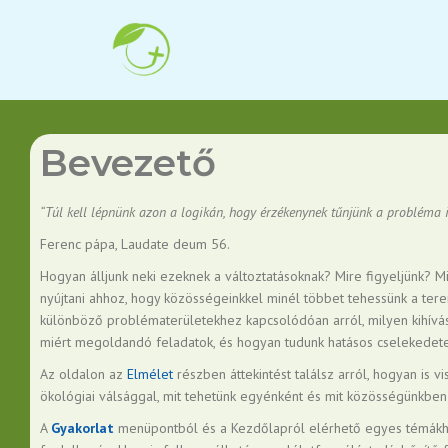
Bevezető
“Túl kell lépnünk azon a logikán, hogy érzékenynek tűnjünk a probléma 
Ferenc pápa, Laudate deum 56.
Hogyan álljunk neki ezeknek a változtatásoknak? Mire figyeljünk? M
nyújtani ahhoz, hogy közösségeinkkel minél többet tehessünk a terem
különböző problématerületekhez kapcsolódóan arról, milyen kihívá
miért megoldandó feladatok, és hogyan tudunk hatásos cselekedete
Az oldalon az
Elmélet
részben áttekintést találsz arról, hogyan is
ökológiai válsággal, mit tehetünk egyénként és mit közösségünkben 
A
Gyakorlat
menüpontból és a Kezdőlapról elérhető egyes témákho