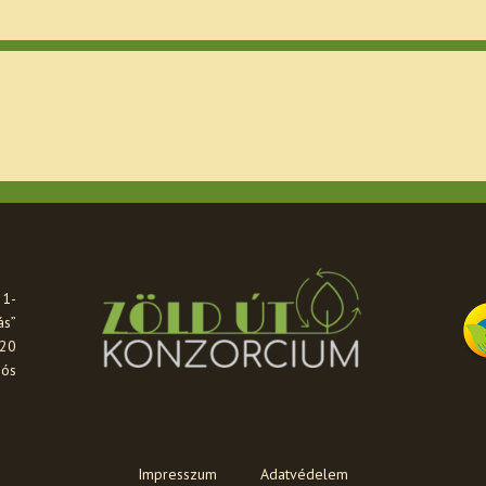
21-
ás”
020
iós
Impresszum
Adatvédelem