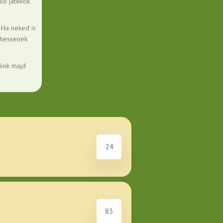
ló játékok
 Ha neked is
thessenek
nénk majd
24
83