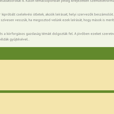
feladatsorokat is. Külön témacsoportban pedig kifejezetten szemléletformá
próbált cselekvési ötletek, akciók leírásait, helyi szervezők beszámolóit.
, szívesen vesszük, ha megosztod velünk ezek leírását, hogy mások is merí
és a körforgásos gazdaság témáit dolgozták fel. A jövőben ezeket szeret
éldák gyűjtésével..