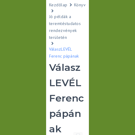
Kezdőlap
Könyv
Jó példák a
teremtéstudatos
rendezvények
területén
VálaszLEVÉL
Ferenc pápának
Válasz
LEVÉL
Ferenc
pápán
ak