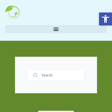
Eszköztár megnyitása
Search