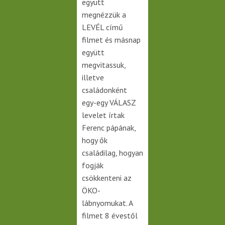
együtt
megnézzük a
LEVÉL című
filmet és másnap
együtt
megvitassuk,
illetve
családonként
egy-egy VÁLASZ
levelet írtak
Ferenc pápának,
hogy ők
családilag, hogyan
fogják
csökkenteni az
ÖKO-
lábnyomukat. A
filmet 8 évestől