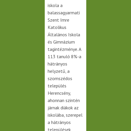
iskola a
balassagyarmati
Szent Imre
Katolikus
Általános Iskola
és Gimnázium
tagintézménye. A
113 tanuló 8%-a
hátrányos
helyzetű, a
szomszédos
település
Herencsény,
ahonnan szintén
járnak diákok az
iskolába, szerepel
a hátrányos
települések