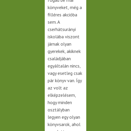
könyveket, még a
filléres akcióba
sem. A
cserhátsurányi
iskolába viszont
járnak olyan
gyerekek, akiknek
családjában
egyáltalán nincs,
vagy esetleg csak
pár könyv van. Így
az volt az
elképzelésem,
hogy minden
osztályban
legyen egy olyan
könyvsarok, ahol