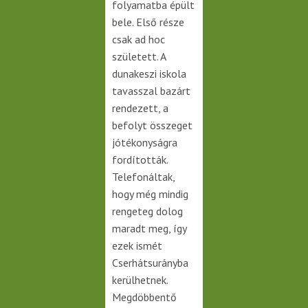
folyamatba épült
bele. Első része
csak ad hoc
született. A
dunakeszi iskola
tavasszal bazárt
rendezett, a
befolyt összeget
jótékonyságra
fordították.
Telefonáltak,
hogy még mindig
rengeteg dolog
maradt meg, így
ezek ismét
Cserhátsurányba
kerülhetnek.
Megdöbbentő