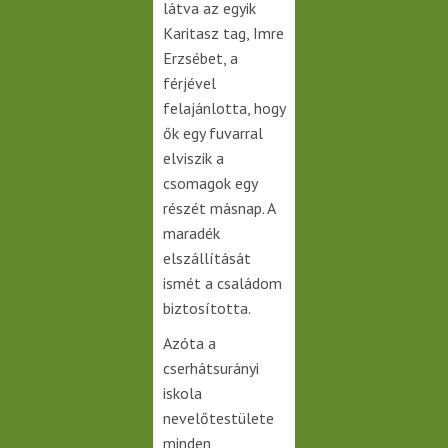
látva az egyik
Karitasz tag, Imre
Erzsébet, a
férjével
felajánlotta, hogy
ők egy fuvarral
elviszik a
csomagok egy
részét másnap. A
maradék
elszállítását
ismét a családom
biztosította.
Azóta a
cserhátsurányi
iskola
nevelőtestülete
minden