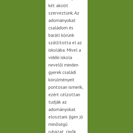
két akciót
szerveztünk. Az
adományokat
családom és
baráti körünk
szállította el az
iskolába. Mivel a
vidéki iskola
nevelői minden
gyerek családi
körülményeit
pontosan ismerik,
ezért célzottan
tudják az
adományokat
elosztani. (igen jó
minőségű
ruházat, cipők,