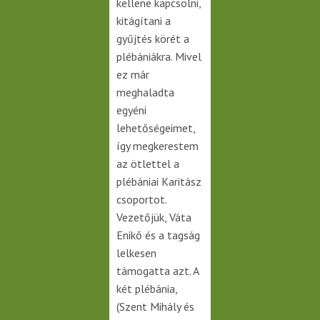
kellene kapcsolni,
kitágítani a
gyűjtés körét a
plébániákra. Mivel
ez már
meghaladta
egyéni
lehetőségeimet,
így megkerestem
az ötlettel a
plébániai Karitász
csoportot.
Vezetőjük, Váta
Enikő és a tagság
lelkesen
támogatta azt. A
két plébánia,
(Szent Mihály és