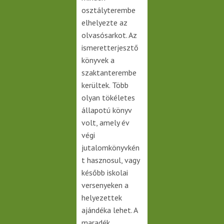
osztályterembe
elhelyezte az
olvasósarkot. Az
ismeretterjesztő
könyvek a
szaktanterembe
kerültek. Több
olyan tökéletes
állapotú könyv
volt, amely év
végi
jutalomkönyvkén
t hasznosul, vagy
később iskolai
versenyeken a
helyezettek
ajándéka lehet. A
maradék