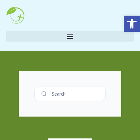
Eszköztár megnyitása
Search