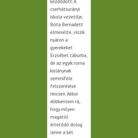
kezdődött. A
cserhátsurányi
iskola vezetője,
Bóta Bernadett
elmesélte, viszik
nyáron a
gyerekeket
Erzsébet táborba,
de az egyik roma
kislánynak
semmiféle
felszerelése
nincsen. Akkor
döbbentem rá,
hogy milyen
magától
értetődő dolog
lenne a két