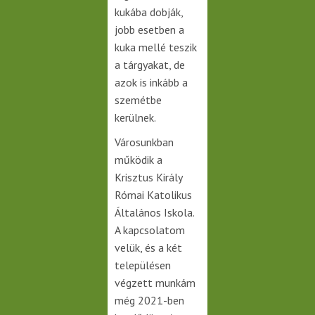
kukába dobják,
jobb esetben a
kuka mellé teszik
a tárgyakat, de
azok is inkább a
szemétbe
kerülnek.
Városunkban
működik a
Krisztus Király
Római Katolikus
Általános Iskola.
A kapcsolatom
velük, és a két
településen
végzett munkám
még 2021-ben