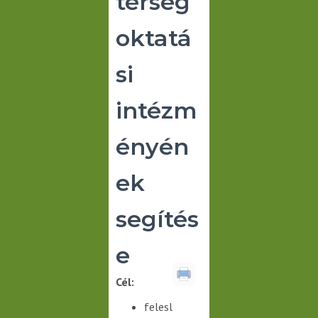
térség
oktatá
si
intézm
ényén
ek
segítés
e
Cél:
felesl