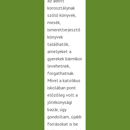
az adott
korosztálynak
szóló könyvek,
mesék,
ismeretterjesztő
könyvek
találhatók,
amelyeket a
gyerekek bármikor
levehetnek,
forgathatnak.
Mivel a katolikus
iskolában pont
előzőleg volt a
jótékonysági
bazár, úgy
gondoltam, újabb
forrásokat is be