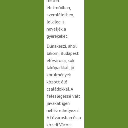
mellet
életmódban,
szemléletben,
lelkileg is
neveljék a
gyerekeket.
Dunakeszi, ahol
lakom, Budapest
elővárosa, sok
lakóparkkal, jó
körülmények
között élő
családokkal. A
feleslegessé vált
javakat igen
nehéz elhelyezni.
A fővárosban és a
közeli Vácott