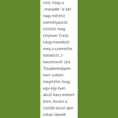
volt, hogy a
„maradék” is két
nagy méretű
személyautót
töltött meg
teljesen. Ennyi
tárgy menekült
meg a szemétbe
dobástól, s
hasznosult újra.
Tulajdonképpen
nem tudom
megítélni, hogy
egy-egy ilyen
akció hány embert
érint, hiszen a
szülők közül igen
sokan lépnek