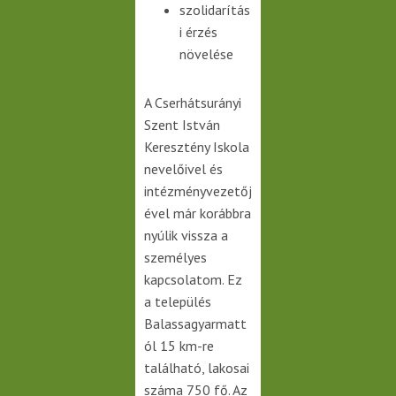
szolidarítás
i érzés
növelése
A Cserhátsurányi
Szent István
Keresztény Iskola
nevelőivel és
intézményvezetőj
ével már korábbra
nyúlik vissza a
személyes
kapcsolatom. Ez
a település
Balassagyarmatt
ól 15 km-re
található, lakosai
száma 750 fő. Az