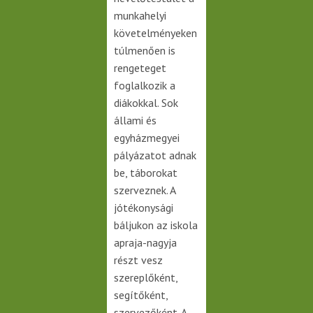
munkahelyi
követelményeken
túlmenően is
rengeteget
foglalkozik a
diákokkal. Sok
állami és
egyházmegyei
pályázatot adnak
be, táborokat
szerveznek. A
jótékonysági
báljukon az iskola
apraja-nagyja
részt vesz
szereplőként,
segítőként,
szervezőként. A