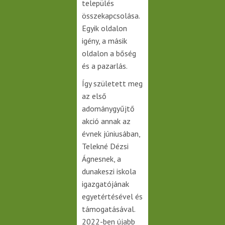
település
összekapcsolása.
Egyik oldalon
igény, a másik
oldalon a bőség
és a pazarlás.
Így született meg
az első
adománygyűjtő
akció annak az
évnek júniusában,
Telekné Dézsi
Ágnesnek, a
dunakeszi iskola
igazgatójának
egyetértésével és
támogatásával.
2022-ben újabb