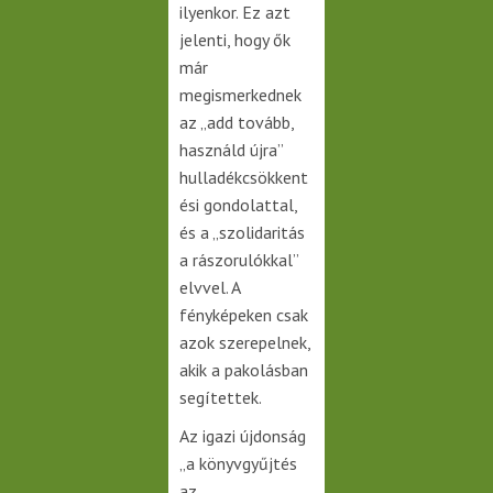
ilyenkor. Ez azt
jelenti, hogy ők
már
megismerkednek
az „add tovább,
használd újra”
hulladékcsökkent
ési gondolattal,
és a „szolidaritás
a rászorulókkal”
elvvel. A
fényképeken csak
azok szerepelnek,
akik a pakolásban
segítettek.
Az igazi újdonság
„a könyvgyűjtés
az