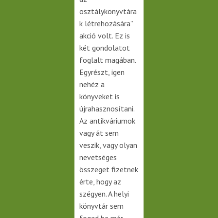
osztálykönyvtára
k létrehozására”
akció volt. Ez is
két gondolatot
foglalt magában.
Egyrészt, igen
nehéz a
könyveket is
újrahasznosítani.
Az antikváriumok
vagy át sem
veszik, vagy olyan
nevetséges
összeget fizetnek
érte, hogy az
szégyen. A helyi
könyvtár sem
fogad be már