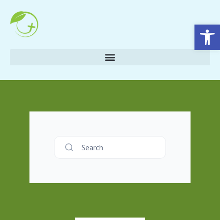
Eszköztár megnyitása
Search