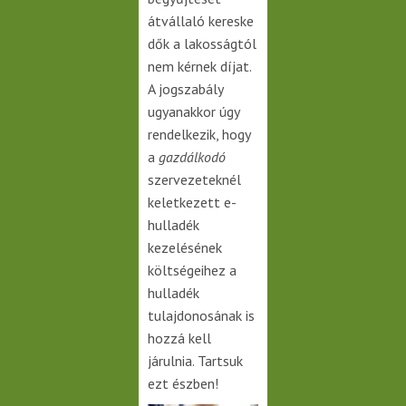
átvállaló kereske
dők a lakosságtól
nem kérnek díjat.
A jogszabály
ugyanakkor úgy
rendelkezik, hogy
a
gazdálkodó
szervezeteknél
keletkezett e-
hulladék
kezelésének
költségeihez a
hulladék
tulajdonosának is
hozzá kell
járulnia. Tartsuk
ezt észben!