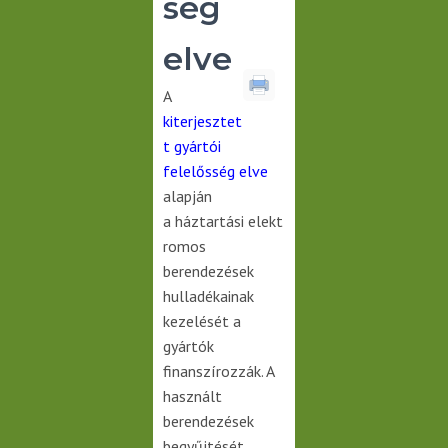
ség
elve
A
kiterjesztet
t gyártói
felelősség elve
alapján
a háztartási elekt
romos
berendezések
hulladékainak
kezelését a
gyártók
finanszírozzák. A
használt
berendezések
begyűjtését