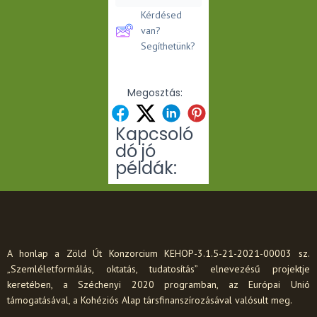
Kérdésed
van?
Segíthetünk?
Megosztás:
Kapcsoló
dó jó
példák:
A honlap a Zöld Út Konzorcium KEHOP-3.1.5-21-2021-00003 sz.
„Szemléletformálás, oktatás, tudatosítás” elnevezésű projektje
keretében, a Széchenyi 2020 programban, az Európai Unió
támogatásával, a Kohéziós Alap társfinanszírozásával valósult meg.