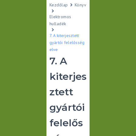
Kezdőlap
Könyv
Elektromos
hulladék
7. A kiterjesztett
gyártói felelősség
elve
7. A
kiterjes
ztett
gyártói
felelős