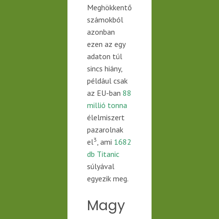
Meghökkentő
számokból
azonban
ezen az egy
adaton túl
sincs hiány,
például csak
az
EU-ban
88
millió tonna
élelmiszert
pazarolnak
3
el
, ami
1682
db Titanic
súlyával
egyezik meg.
Magy