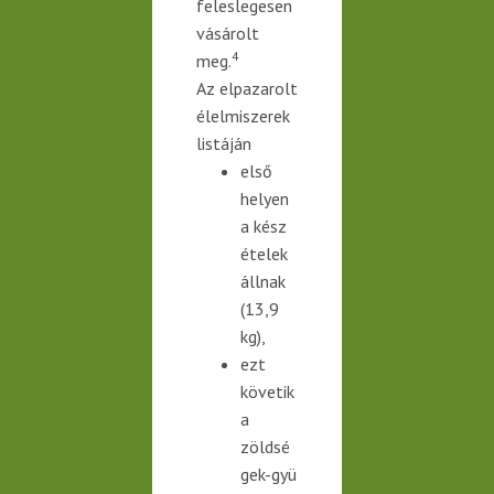
feleslegesen
vásárolt
4
meg.
Az elpazarolt
élelmiszerek
listáján
első
helyen
a kész
ételek
állnak
(13,9
kg),
ezt
követik
a
zöldsé
gek-
gyü