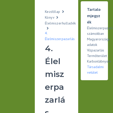
Tartalo
Kezdőlap
mjegyz
Könyv
ék
Élelmiszerhulladék
Élelmiszerpazarl
4.
számokban
Élelmiszerpazarlás
Magyarországi
adatok
4.
Vízpazarlás
Termőterület
Élel
Karbonlábnyom
Társadalmi
misz
vetület
erpa
zarlá
s