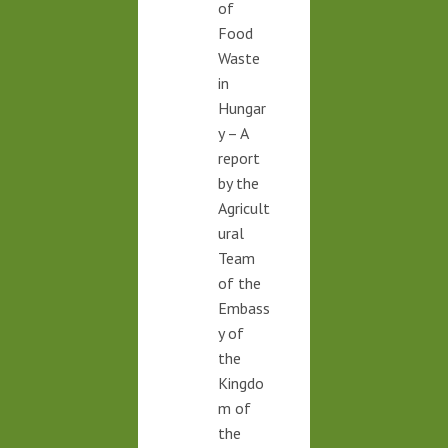
of
Food
Waste
in
Hungar
y – A
report
by the
Agricult
ural
Team
of the
Embass
y of
the
Kingdo
m of
the