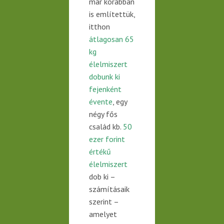
már korábban
is említettük,
itthon
átlagosan 65
kg
élelmiszert
dobunk ki
fejenként
évente
, egy
négy fős
család kb.
50
ezer forint
értékű
élelmiszert
dob ki –
számításaik
szerint –
amelyet