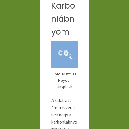
Karbo
nlábn
yom
Fotó: Matthias
Heyde,
Unsplash
A kidobott
élelmiszerek
nek
nagy a
karbonlábnyo
ma is; 3.3