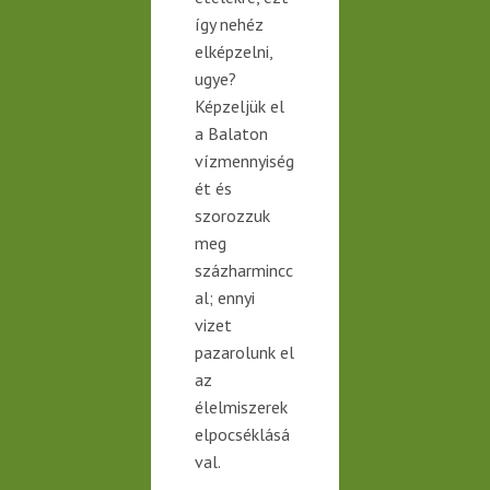
így nehéz
elképzelni,
ugye?
Képzeljük el
a Balaton
vízmennyiség
ét és
szorozzuk
meg
százharmincc
al; ennyi
vizet
pazarolunk el
az
élelmiszerek
elpocséklásá
val.