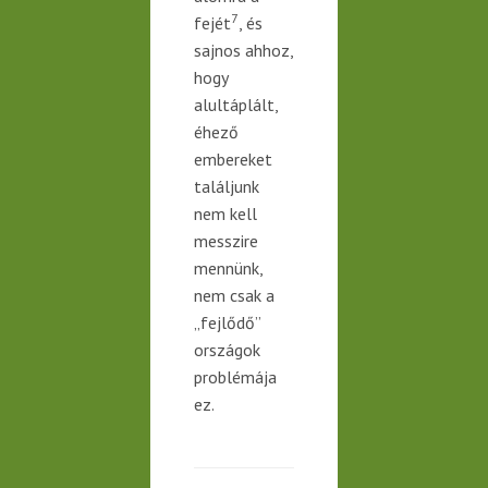
7
fejét
, és
sajnos ahhoz,
hogy
alultáplált,
éhező
embereket
találjunk
nem kell
messzire
mennünk,
nem
csak a
„fejlődő”
országok
problémája
ez.