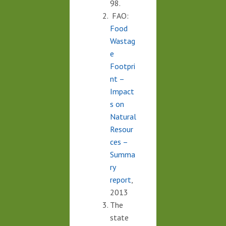
98.
FAO:
Food
Wastag
e
Footpri
nt –
Impact
s on
Natural
Resour
ces –
Summa
ry
report
,
2013
The
state