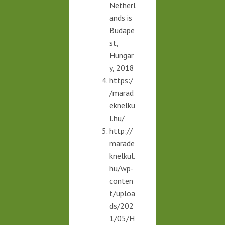
Netherl
ands is
Budape
st,
Hungar
y, 2018
https:/
/marad
eknelku
l.hu/
http://
marade
knelkul.
hu/wp-
conten
t/uploa
ds/202
1/05/H