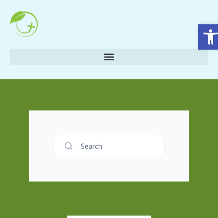
Eszköztár megnyitása
Search