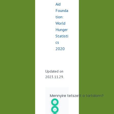
Aid
Founda
tion:
World
Hunger
Statisti
cs
2020
Updated on
2023.11.29.
Mennyire tetszett a tartalom?