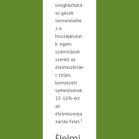
üvegházhatá
sú gázok
termeléséhe
z is
hozzájárulun
k; egyes
számítások
szerint az
élelmiszerlán
c teljes
környezeti
terhelésének
15-16%-ért
az
élelmiszerpa
1
zarlás felel.
Élelmi