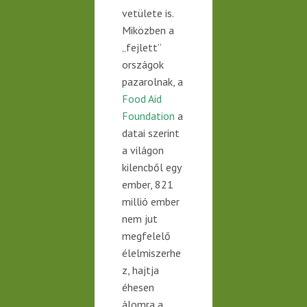
vetülete is.
Miközben a
„fejlett”
országok
pazarolnak, a
Food Aid
Foundation
a
datai szerint
a világon
kilencből egy
ember, 821
millió ember
nem jut
megfelelő
élelmiszerhe
z, hajtja
éhesen
álomra a