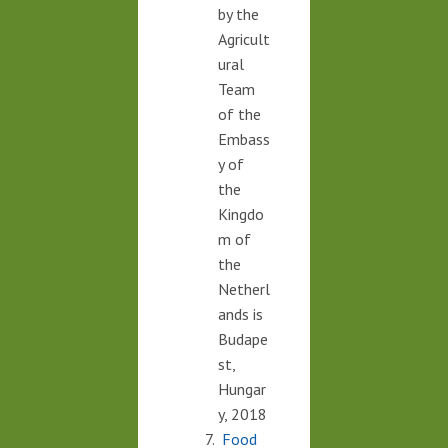
by the
Agricult
ural
Team
of the
Embass
y of
the
Kingdo
m of
the
Netherl
ands is
Budape
st,
Hungar
y, 2018
Food