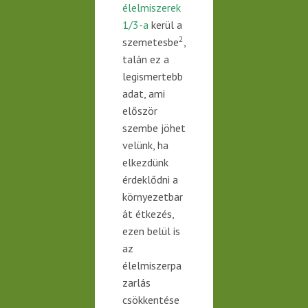
élelmiszerek
1/3-a
kerül a
2
szemetesbe
,
talán ez a
legismertebb
adat, ami
először
szembe jöhet
velünk, ha
elkezdünk
érdeklődni a
környezetbar
át étkezés,
ezen belül is
az
élelmiszerpa
zarlás
csökkentése