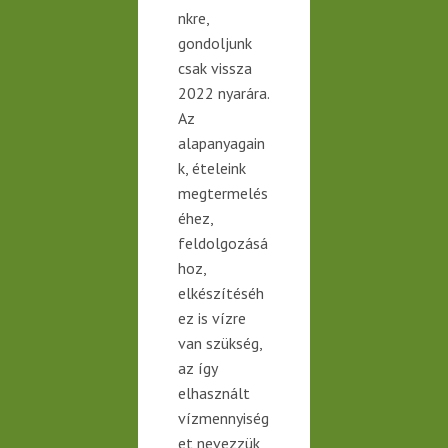
nkre,
gondoljunk
csak vissza
2022 nyarára.
Az
alapanyagain
k, ételeink
megtermelés
éhez,
feldolgozásá
hoz,
elkészítéséh
ez is vízre
van szükség,
az így
elhasznált
vízmennyiség
et nevezzük