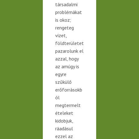
társadalmi
problémákat
is okoz;
rengeteg
vizet,
földterületet
pazarolunk el
azzal,
hogy
az amúgy is
egyre
szűkülő
erőforrásokb
ól
megtermelt
ételeket
kidobjuk,
ráadásul
ezzel az