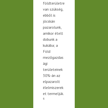
földterületre
van
szükség,
ebből is
jócskán
pazarolunk,
amikor ételt
dobunk a
kukába; a
Föld
mezőgazdas
ági
területeinek
30%-án az
elpazarolt
élelmiszerek
et termeljük.
6