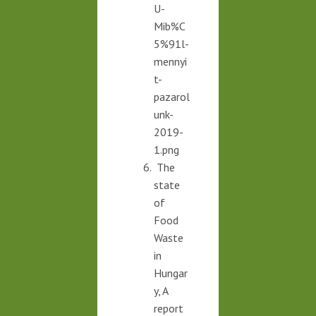
U-
Mib%C
5%91l-
mennyi
t-
pazarol
unk-
2019-
1.png
The
state
of
Food
Waste
in
Hungar
y, A
report