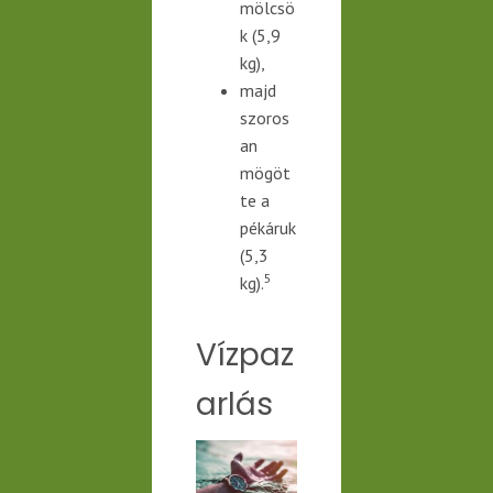
mölcsö
k (5,9
kg),
majd
szoros
an
mögöt
te a
pékáruk
(5,3
5
kg).
Vízpaz
arlás