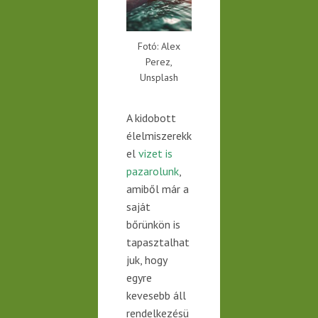
Fotó: Alex
Perez,
Unsplash
A kidobott
élelmiszerekk
el
vizet is
pazarolunk
,
amiből már a
saját
bőrünkön is
tapasztalhat
juk, hogy
egyre
kevesebb áll
rendelkezésü