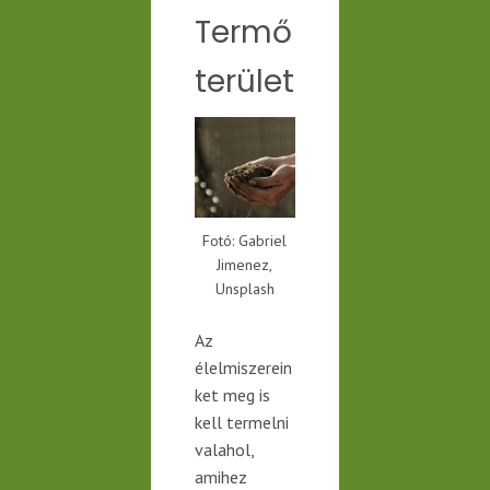
Termő
terület
Fotó: Gabriel
Jimenez,
Unsplash
Az
élelmiszerein
ket meg is
kell termelni
valahol,
amihez