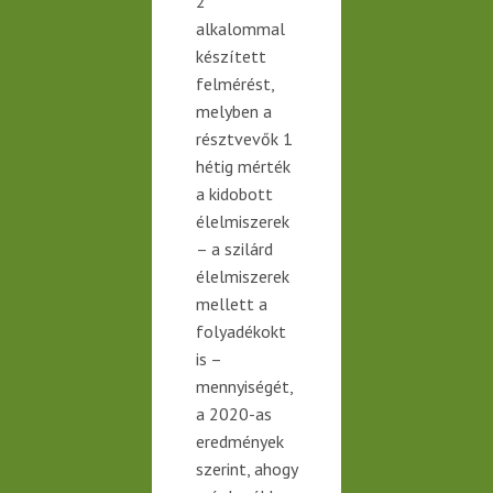
2
alkalommal
készített
felmérést,
melyben a
résztvevők 1
hétig mérték
a kidobott
élelmiszerek
– a szilárd
élelmiszerek
mellett a
folyadéko
k
t
is
–
mennyiségét,
a
2020-as
eredmények
szerint, ahogy