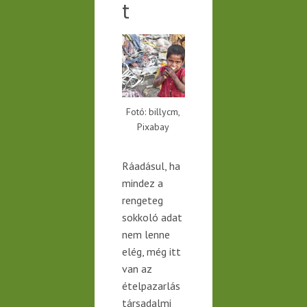
t
Fotó: billycm,
Pixabay
Ráadásul, ha
mindez a
rengeteg
sokkoló adat
nem lenne
elég, még itt
van az
ételpazarlás
társadalmi