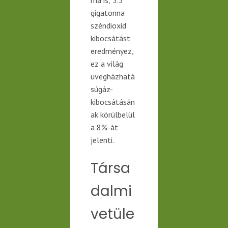
gigatonna
széndioxid
kibocsátást
eredményez,
ez a világ
üvegházhatá
súgáz-
kibocsátásán
ak körülbelül
a 8%-át
jelenti.
Társa
dalmi
vetüle