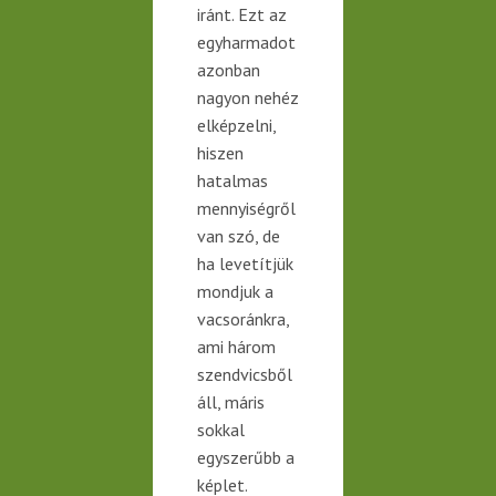
iránt. Ezt az
egyharmadot
azonban
nagyon nehéz
elképzelni,
hiszen
hatalmas
mennyiségről
van szó, de
ha
levetítjük
mondjuk a
vacsoránkra,
ami három
szendvicsből
áll, máris
sokkal
egyszerűbb a
képlet.