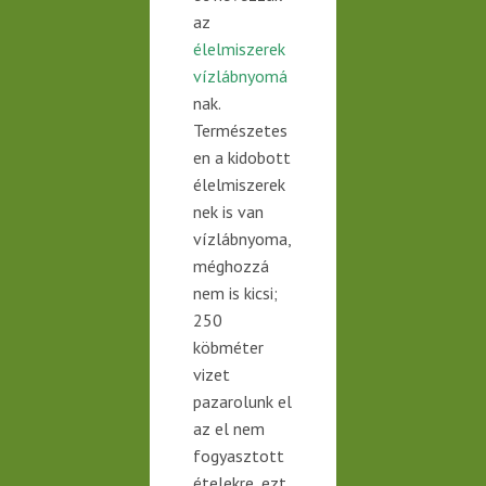
az
élelmiszerek
vízlábnyomá
nak.
Természetes
en a kidobott
élelmiszerek
nek is van
vízlábnyoma,
méghozzá
nem is kicsi;
250
köbméter
vizet
pazarolunk
el
az el nem
fogyasztott
ételekre, ezt