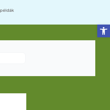
 példák
Eszköztár megnyitása