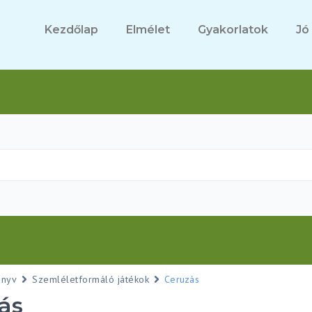
Kezdőlap
Elmélet
Gyakorlatok
Jó
önyv
Szemléletformáló játékok
Ceruzás
ás