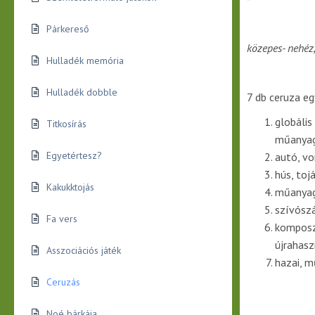
Párkereső
közepes- nehéz,
Hulladék memória
Hulladék dobble
7 db ceruza eg
globális
Titkosírás
műanyag
Egyetértesz?
autó, von
hús, toj
Kakukktojás
műanyag,
szívószá
Fa vers
komposz
újrahas
Asszociációs játék
hazai, m
Ceruzás
Noé bárkája