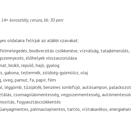
 14+ korosztály, ceruza, kb. 30 perc
yes oldalaira felírjuk az alábbi szavakat:
 felmelegedés, biodiverzitás csökkenése, vízválság, talajkimerülés,
szennyezés, élőhelyek visszaszorulása
at, bicikli, repülő, hajó, gyalog
ás, gabona, tejtermék, zöldség-gyümölcs, olaj
 üveg, pamut, fa, papír, fém
l, léggömb, tűzijáték, benzines lombfújó, autósampon, palackozot
tálás, csomagolásmentesség, vegyszermentesség, autómentessé
znosítás, fogyasztáscsökkentés
űanyagmentes, pálmaolajmentes, tartós, víztakarékos, energiaha