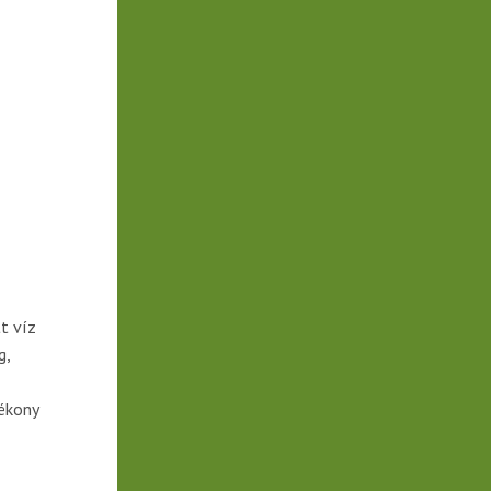
t víz
g,
tékony