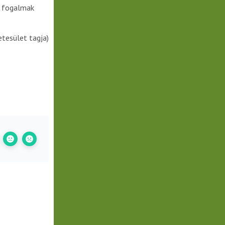
a fogalmak
etesület tagja)