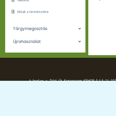
Vakséta
Ablak a természetre
Tárgymegosztás
Újrahasználat
A honlap a Zöld Út Konzorcium KEHOP-3.1.5-21-20
00003 sz. „Szemléletformálás, oktatás, tudatosít
elnevezésű projektje keretében, a Széchenyi 2
programban, az Európai Unió támogatásával, a Kohéz
Alap társfinanszírozásával valósult meg.