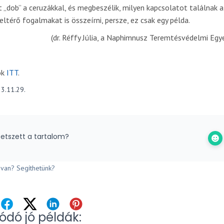
 „dob” a ceruzákkal, és megbeszélik, milyen kapcsolatot találnak 
eltérő fogalmakat is összeírni, persze, ez csak egy példa.
(dr. Réffy Júlia, a Naphimnusz Teremtésvédelmi Egy
ok
ITT
.
3.11.29.
etszett a tartalom?
van? Segíthetünk?
ódó jó példák: