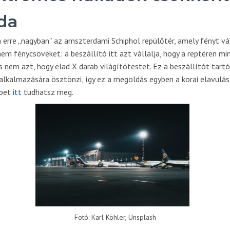
lda
a erre „nagyban” az amszterdami Schiphol repülőtér, amely fényt vá
 nem fénycsöveket: a beszállító itt azt vállalja, hogy a reptéren mi
és nem azt, hogy elad X darab világítótestet. Ez a beszállítót tart
lkalmazására ösztönzi, így ez a megoldás egyben a korai elavulás e
bbet
itt
tudhatsz meg.
Fotó: Karl Köhler, Unsplash