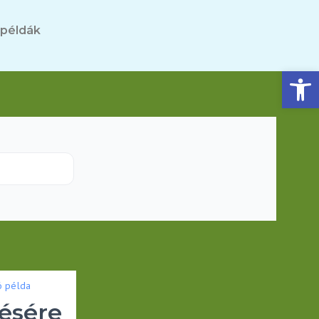
 példák
Eszköztár megnyitása
ó példa
ésére