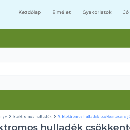
Kezdőlap
Elmélet
Gyakorlatok
Jó
önyv
Elektromos hulladék
9. Elektromos hulladék csökkentésére j
ektromos hulladék csökkent