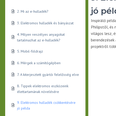
jó pé
2. Mi az e-hulladék?
Inspiráló péld
3. Elektromos hulladék és bányászat
Philipstől, és
világos lesz, 
4. Milyen veszélyes anyagokat
berendezések a
tartalmazhat az e-hulladék?
projektről tö
5. Mobil-földrajz
6. Mérgek a számítógépben
7. A kiterjesztett gyártói felelősség elve
8. Tippek elektromos eszközeink
élettartamának növelésére
9. Elektromos hulladék csökkentésére
jó példa