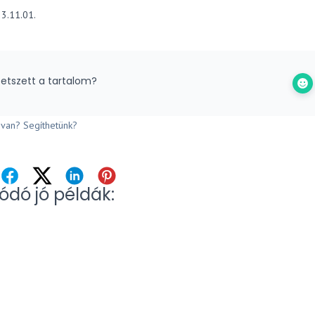
3.11.01.
etszett a tartalom?
van? Segíthetünk?
ódó jó példák: