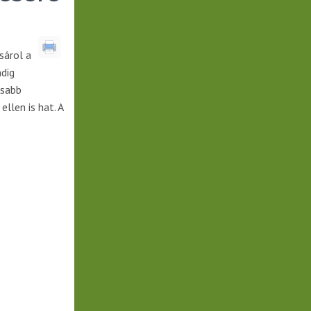
sárol a
ndig
ósabb
llen is hat. A