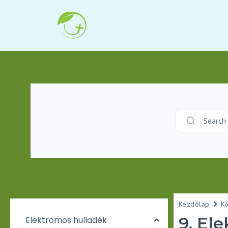
Search
Kezdőlap
K
9. El
Elektromos hulladék