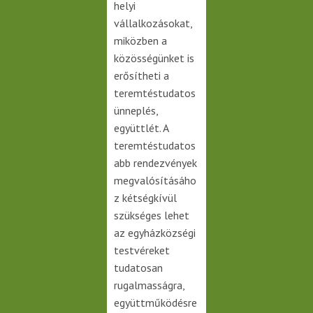
helyi
vállalkozásokat,
miközben a
közösségünket is
erősítheti a
teremtéstudatos
ünneplés,
együttlét. A
teremtéstudatos
abb rendezvények
megvalósításáho
z kétségkívül
szükséges lehet
az egyházközségi
testvéreket
tudatosan
rugalmasságra,
együttműködésre