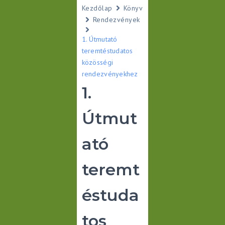
Kezdőlap
Könyv
Rendezvények
1. Útmutató
teremtéstudatos
közösségi
rendezvényekhez
1.
Útmut
ató
teremt
éstuda
tos