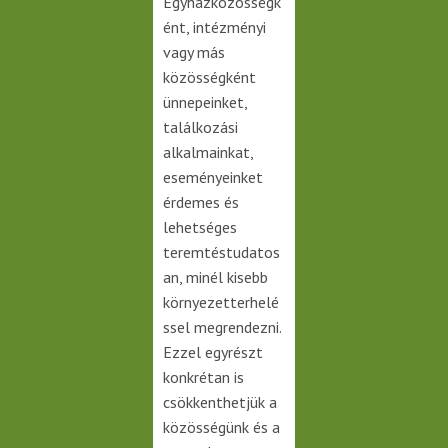
Egyházközösségk
ént, intézményi
vagy más
közösségként
ünnepeinket,
találkozási
alkalmainkat,
eseményeinket
érdemes és
lehetséges
teremtéstudatos
an, minél kisebb
környezetterhelé
ssel megrendezni.
Ezzel egyrészt
konkrétan is
csökkenthetjük a
közösségünk és a