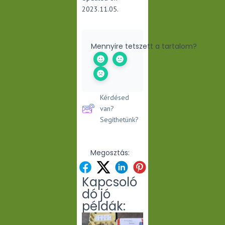
2023.11.05.
Mennyire tetszett a tartalom?
Kérdésed
van?
Segíthetünk?
Megosztás:
Kapcsoló
dó jó
példák: