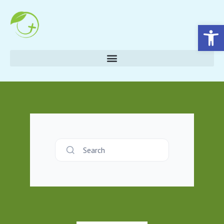
Eszköztár megnyitása
Search