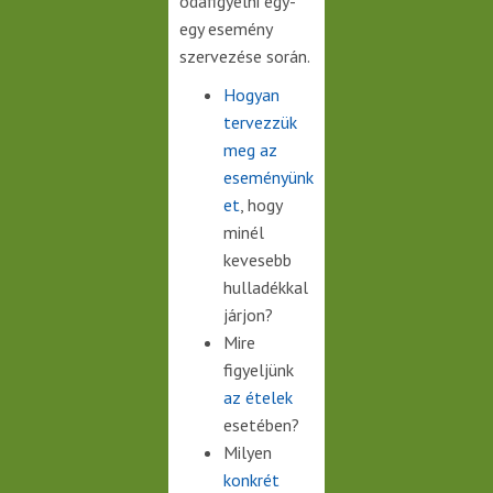
odafigyelni egy-
egy esemény
szervezése során.
Hogyan
tervezzük
meg az
eseményünk
et
, hogy
minél
kevesebb
hulladékkal
járjon?
Mire
figyeljünk
az ételek
esetében?
Milyen
konkrét