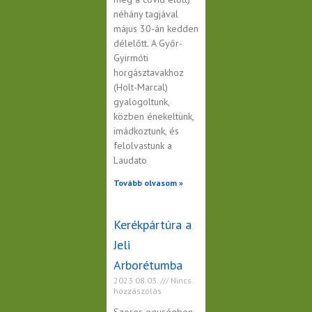
néhány tagjával
május 30-án kedden
délelőtt. A Győr-
Gyirmóti
horgásztavakhoz
(Holt-Marcal)
gyalogoltunk,
közben énekeltünk,
imádkoztunk, és
felolvastunk a
Laudato
Tovább olvasom »
Kerékpártúra a
Jeli
Arborétumba
2023.08.03.
Nincs
hozzászólás
Szoros egységben