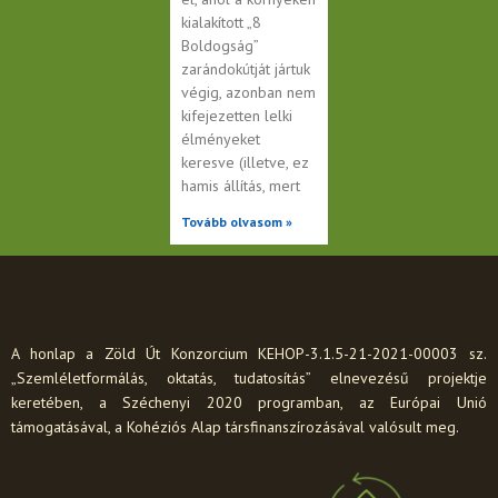
kialakított „8
Boldogság”
zarándokútját jártuk
végig, azonban nem
kifejezetten lelki
élményeket
keresve (illetve, ez
hamis állítás, mert
Tovább olvasom »
A honlap a Zöld Út Konzorcium KEHOP-3.1.5-21-2021-00003 sz.
„Szemléletformálás, oktatás, tudatosítás” elnevezésű projektje
keretében, a Széchenyi 2020 programban, az Európai Unió
támogatásával, a Kohéziós Alap társfinanszírozásával valósult meg.