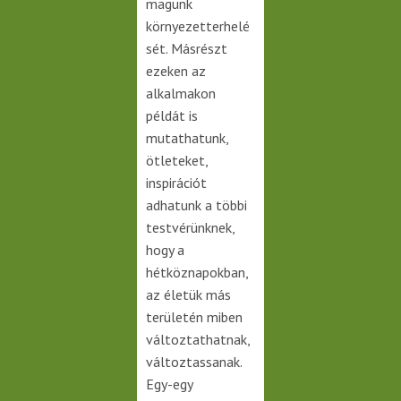
magunk
környezetterhelé
sét. Másrészt
ezeken az
alkalmakon
példát is
mutathatunk,
ötleteket,
inspirációt
adhatunk a többi
testvérünknek,
hogy a
hétköznapokban,
az életük más
területén miben
változtathatnak,
változtassanak.
Egy-egy