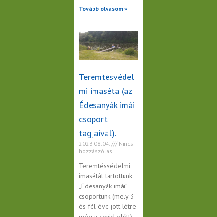
Tovább olvasom »
Teremtésvédel
mi imaséta (az
Édesanyák imái
csoport
tagjaival).
2023.08.04.
Nincs
hozzászólás
Teremtésvédelmi
imasétát tartottunk
„Édesanyák imái”
csoportunk (mely 3
és fél éve jött létre
még a covid előtt)