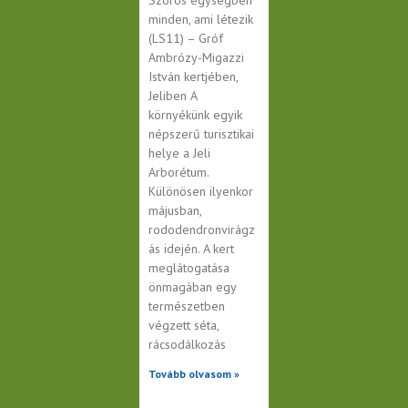
minden, ami létezik
(LS11) – Gróf
Ambrózy-Migazzi
István kertjében,
Jeliben A
környékünk egyik
népszerű turisztikai
helye a Jeli
Arborétum.
Különösen ilyenkor
májusban,
rododendronvirágz
ás idején. A kert
meglátogatása
önmagában egy
természetben
végzett séta,
rácsodálkozás
Tovább olvasom »