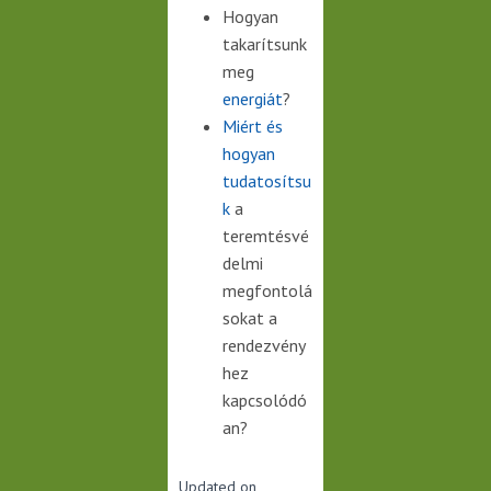
Hogyan
takarítsunk
meg
energiát
?
Miért és
hogyan
tudatosítsu
k
a
teremtésvé
delmi
megfontolá
sokat a
rendezvény
hez
kapcsolódó
an?
Updated on