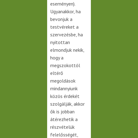
eseményen).
Ugyanakkor, ha
bevonjuk a
testvéreket a
szervezésbe, ha
nyitottan
elmondjuk nekik,
hogy a
megszokottól
eltérő
megoldások
mindannyiunk
közös érdekét
szolgálják, akkor
ők is jobban
átérezhetik a
részvételük
felelősségét,