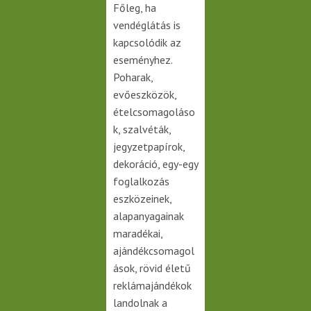
Főleg, ha
vendéglátás is
kapcsolódik az
eseményhez.
Poharak,
evőeszközök,
ételcsomagoláso
k, szalvéták,
jegyzetpapírok,
dekoráció, egy-egy
foglalkozás
eszközeinek,
alapanyagainak
maradékai,
ajándékcsomagol
ások, rövid életű
reklámajándékok
landolnak a