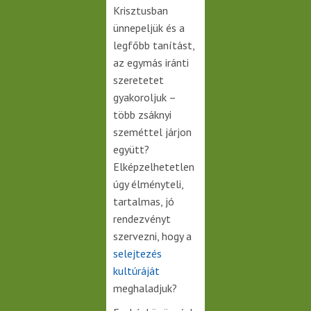
Krisztusban
ünnepeljük és a
legfőbb tanítást,
az egymás iránti
szeretetet
gyakoroljuk –
több zsáknyi
szeméttel járjon
együtt?
Elképzelhetetlen
úgy élményteli,
tartalmas, jó
rendezvényt
szervezni, hogy a
selejtezés
kultúráját
meghaladjuk?