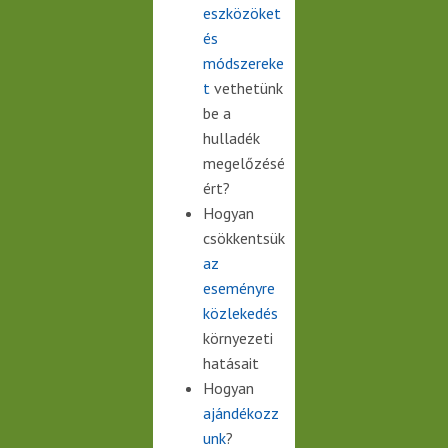
eszközöket
és
módszereke
t
vethetünk
be a
hulladék
megelőzésé
ért?
Hogyan
csökkentsük
az
eseményre
közlekedés
környezeti
hatásait
Hogyan
ajándékozz
unk
?