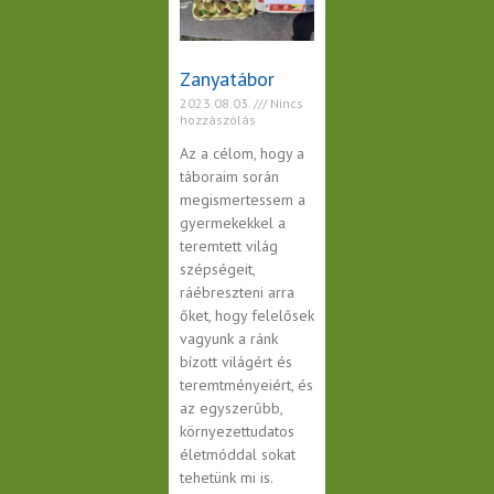
Zanyatábor
2023.08.03.
Nincs
hozzászólás
Az a célom, hogy a
táboraim során
megismertessem a
gyermekekkel a
teremtett világ
szépségeit,
ráébreszteni arra
őket, hogy felelősek
vagyunk a ránk
bízott világért és
teremtményeiért, és
az egyszerűbb,
környezettudatos
életmóddal sokat
tehetünk mi is.