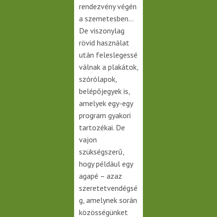
rendezvény végén
a szemetesben…
De viszonylag
rövid használat
után feleslegessé
válnak a plakátok,
szórólapok,
belépőjegyek is,
amelyek egy-egy
program gyakori
tartozékai. De
vajon
szükségszerű,
hogy például egy
agapé – azaz
szeretetvendégsé
g, amelynek során
közösségünket