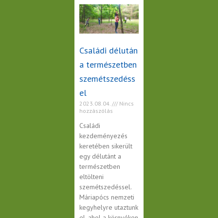
Családi délután
a természetben
szemétszedéss
el
2023.08.04.
Nincs
hozzászólás
Családi
kezdeményezés
keretében sikerült
egy délutánt a
természetben
eltölteni
szemétszedéssel.
Máriapócs nemzeti
kegyhelyre utaztunk
el, ahol a környéken