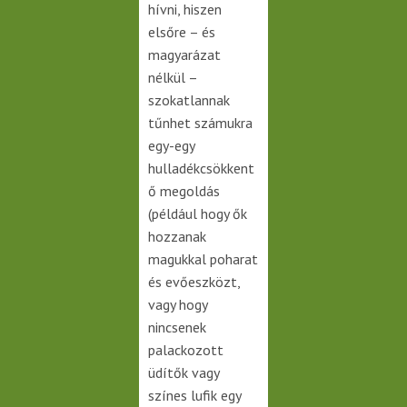
hívni, hiszen
elsőre – és
magyarázat
nélkül –
szokatlannak
tűnhet számukra
egy-egy
hulladékcsökkent
ő megoldás
(például hogy ők
hozzanak
magukkal poharat
és evőeszközt,
vagy hogy
nincsenek
palackozott
üdítők vagy
színes lufik egy