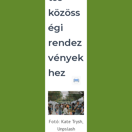
közöss
égi
rendez
vények
hez
Fotó: Kate Trysh,
Unpslash