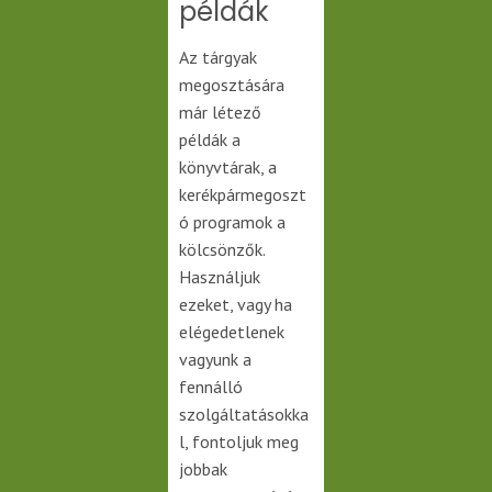
példák
Az tárgyak
megosztására
már létező
példák a
könyvtárak, a
kerékpármegoszt
ó programok a
kölcsönzők.
Használjuk
ezeket, vagy ha
elégedetlenek
vagyunk a
fennálló
szolgáltatásokka
l, fontoljuk meg
jobbak