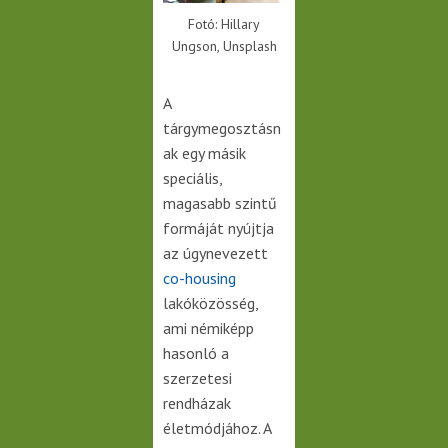
Fotó: Hillary
Ungson, Unsplash
A
tárgymegosztásn
ak egy másik
speciális,
magasabb szintű
formáját nyújtja
az úgynevezett
co-housing
lakóközösség,
ami némiképp
hasonló a
szerzetesi
rendházak
életmódjához. A