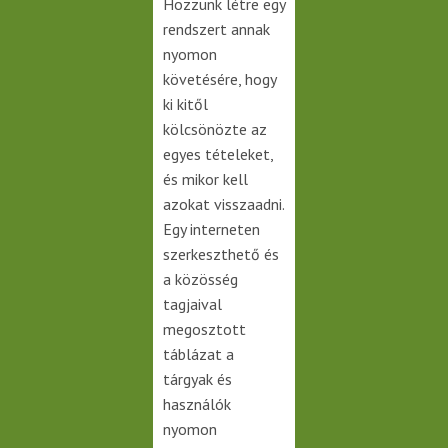
Hozzunk létre egy
rendszert annak
nyomon
követésére, hogy
ki kitől
kölcsönözte az
egyes tételeket,
és mikor kell
azokat visszaadni.
Egy interneten
szerkeszthető és
a közösség
tagjaival
megosztott
táblázat a
tárgyak és
használók
nyomon