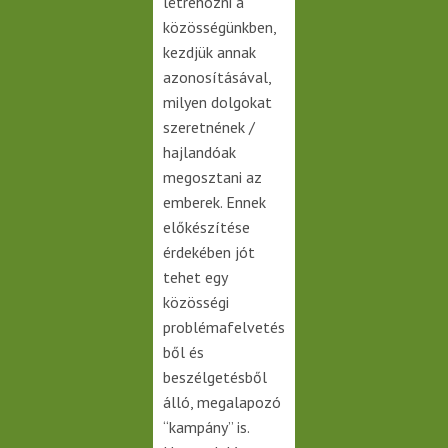
létrehozni a
közösségünkben,
kezdjük annak
azonosításával,
milyen dolgokat
szeretnének /
hajlandóak
megosztani az
emberek. Ennek
előkészítése
érdekében jót
tehet egy
közösségi
problémafelvetés
ből és
beszélgetésből
álló, megalapozó
“kampány” is.