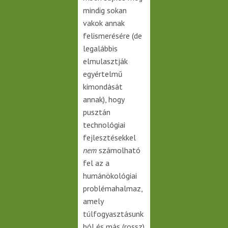
mindig sokan
vakok annak
felismerésére (de
legalábbis
elmulasztják
egyértelmű
kimondását
annak), hogy
pusztán
technológiai
fejlesztésekkel
nem
számolható
fel az a
humánökológiai
problémahalmaz,
amely
túlfogyasztásunk
ból és más (rossz)