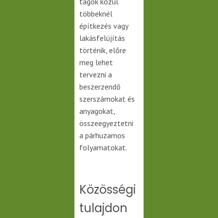
tagok közül
többeknél
építkezés vagy
lakásfelújítás
történik, előre
meg lehet
tervezni a
beszerzendő
szerszámokat és
anyagokat,
összeegyeztetni
a párhuzamos
folyamatokat.
Közösségi
tulajdon