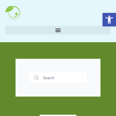
Eszköztár megnyitása
Search