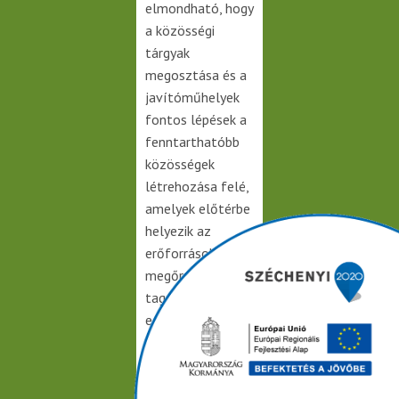
elmondható, hogy
a közösségi
tárgyak
megosztása és a
javítóműhelyek
fontos lépések a
fenntarthatóbb
közösségek
létrehozása felé,
amelyek előtérbe
helyezik az
erőforrások
megőrzését és a
tagok közötti
együttműködést.
Ajánlott