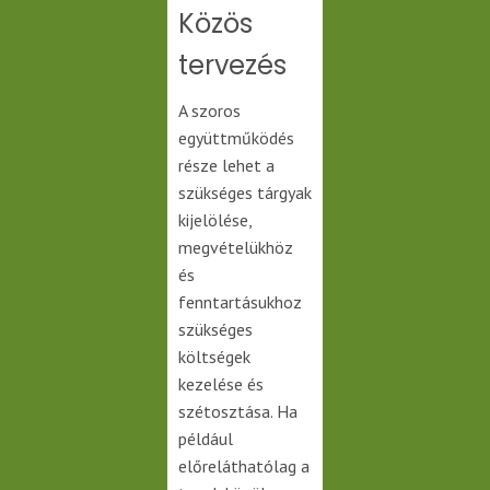
Közös
tervezés
A szoros
együttműködés
része lehet a
szükséges tárgyak
kijelölése,
megvételükhöz
és
fenntartásukhoz
szükséges
költségek
kezelése és
szétosztása. Ha
például
előreláthatólag a