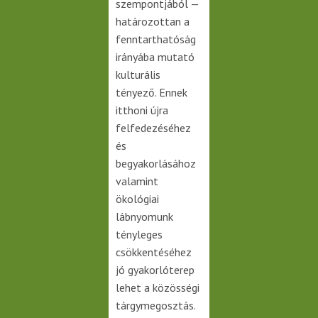
szempontjából —
határozottan a
fenntarthatóság
irányába mutató
kulturális
tényező. Ennek
itthoni újra
felfedezéséhez
és
begyakorlásához
valamint
ökológiai
lábnyomunk
tényleges
csökkentéséhez
jó gyakorlóterep
lehet a közösségi
tárgymegosztás.