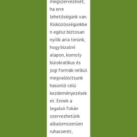
megszervezését,
ha erre
lehetőségünk van.
Kisközösségünkbe
n egész biztosan
nyílik arra terünk,
hogy bizalmi
alapon, komoly
bürokratikus és
jogi formák nélkül
megvalósítsunk
hasonló célú
kezdeményezések
et.
Ennek a
legalsó fokán
szervezhetünk
alkalomszerűen
ruhacserét,