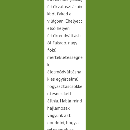
értékválasztásain
kból fakad a
világban. Ehelyett
első helyen
értékrendváltásb
ól fakadó, nagy
fokú
mértékletességne
k,
életmódváltásna
k és egyértelmű
fogyasztáscsökke
ntésnek kell
állnia. Habár mind
hajlamosak
vagyunk azt
gondolni, hogy a
mi személyes