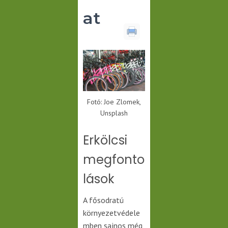
at
Fotó: Joe Zlomek,
Unsplash
Erkölcsi
megfonto
lások
A fősodratú
környezetvédele
mben sajnos még