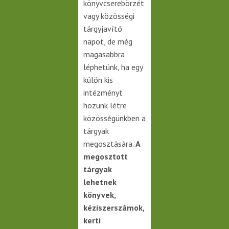
könyvcserebörzét
vagy közösségi
tárgyjavító
napot, de még
magasabbra
léphetünk, ha egy
külön kis
intézményt
hozunk létre
közösségünkben a
tárgyak
megosztására.
A
megosztott
tárgyak
lehetnek
könyvek,
kéziszerszámok,
kerti