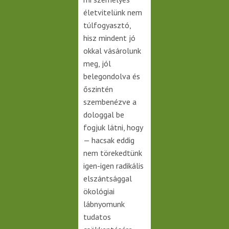
életvitelünk nem
túlfogyasztó,
hisz mindent jó
okkal vásárolunk
meg, jól
belegondolva és
őszintén
szembenézve a
dologgal be
fogjuk látni, hogy
— hacsak eddig
nem törekedtünk
igen-igen radikális
elszántsággal
ökológiai
lábnyomunk
tudatos