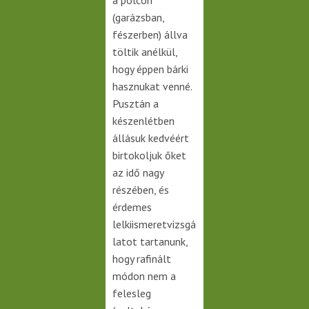
a polcon
(garázsban,
fészerben) állva
töltik anélkül,
hogy éppen bárki
hasznukat venné.
Pusztán a
készenlétben
állásuk kedvéért
birtokoljuk őket
az idő nagy
részében, és
érdemes
lelkiismeretvizsgá
latot tartanunk,
hogy rafinált
módon nem a
felesleg