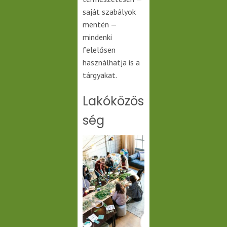
saját szabályok
mentén —
mindenki
felelősen
használhatja is a
tárgyakat.
Lakóközös
ség