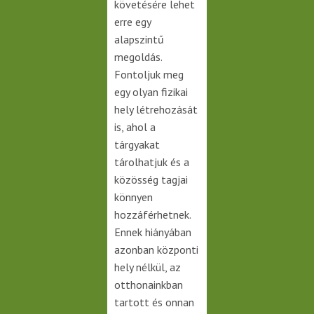
követésére lehet
erre egy
alapszintű
megoldás.
Fontoljuk meg
egy olyan fizikai
hely létrehozását
is, ahol a
tárgyakat
tárolhatjuk és a
közösség tagjai
könnyen
hozzáférhetnek.
Ennek hiányában
azonban központi
hely nélkül, az
otthonainkban
tartott és onnan