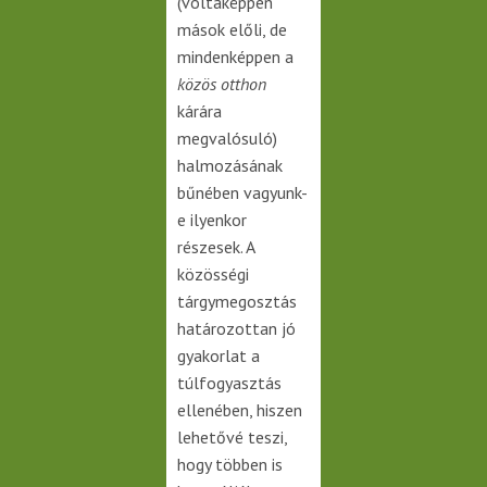
(voltaképpen
mások előli, de
mindenképpen a
közös otthon
kárára
megvalósuló)
halmozásának
bűnében vagyunk-
e ilyenkor
részesek. A
közösségi
tárgymegosztás
határozottan jó
gyakorlat a
túlfogyasztás
ellenében, hiszen
lehetővé teszi,
hogy többen is