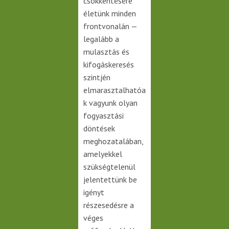
csökkentésére
életünk minden
frontvonalán —
legalább a
mulasztás és
kifogáskeresés
szintjén
elmarasztalhatóa
k vagyunk olyan
fogyasztási
döntések
meghozatalában,
amelyekkel
szükségtelenül
jelentettünk be
igényt
részesedésre a
véges