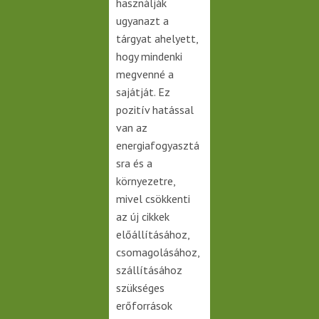
használják
ugyanazt a
tárgyat ahelyett,
hogy mindenki
megvenné a
sajátját. Ez
pozitív hatással
van az
energiafogyasztá
sra és a
környezetre,
mivel csökkenti
az új cikkek
előállításához,
csomagolásához,
szállításához
szükséges
erőforrások