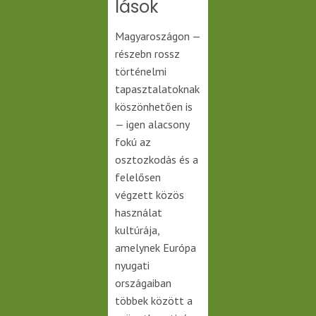
lások
Magyaroszágon —
részebn rossz
történelmi
tapasztalatoknak
köszönhetően is
— igen alacsony
fokú az
osztozkodás és a
felelősen
végzett közös
használat
kultúrája,
amelynek Európa
nyugati
országaiban
többek között a