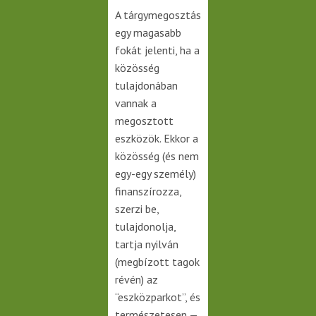
A tárgymegosztás
egy magasabb
fokát jelenti, ha a
közösség
tulajdonában
vannak a
megosztott
eszközök. Ekkor a
közösség (és nem
egy-egy személy)
finanszírozza,
szerzi be,
tulajdonolja,
tartja nyilván
(megbízott tagok
révén) az
“eszközparkot”, és
természetesen —