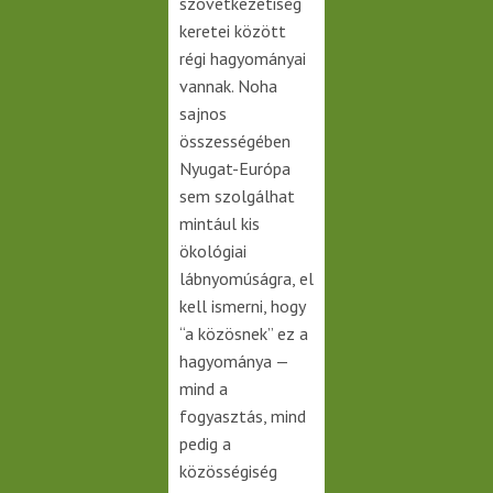
szövetkezetiség
keretei között
régi hagyományai
vannak. Noha
sajnos
összességében
Nyugat-Európa
sem szolgálhat
mintául kis
ökológiai
lábnyomúságra, el
kell ismerni, hogy
“a közösnek” ez a
hagyománya —
mind a
fogyasztás, mind
pedig a
közösségiség