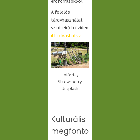
erőforrásokból.
A felelős
tárgyhasználat
szintjeiről röviden
itt olvashatsz
.
Fotó: Ray
Shrewsberry,
Unsplash
Kulturális
megfonto