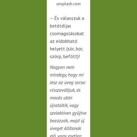
unsplash.com
– És válasszuk a
betétdíjas
csomagolásokat
az eldobható
helyett (sör, bor,
szörp, befőtt)!
Nagyon nem
mindegy, hogy mi
lesz az üveg sorsa:
visszaváltjuk, és
mosás után
újratöltik, vagy
szelektíven gyűjtve
bezúzzák, majd új
üveget állítanak
elő, vagy esetleg