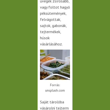
üvegek zsírosabb,
vagy foltot hagyó
péksütemények,
felvágottak,
sajtok, gabonák,
tejtermékek,
húsok
vásárlásához.
Forrás:
unsplash.com
Saját tárolóba
vásárolni tejterm