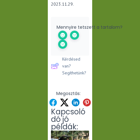
2023.11.29.
Mennyire tetszett a tartalom?
Kérdésed
van?
Segíthetünk?
Megosztás:
Kapcsoló
dó jó
példák: