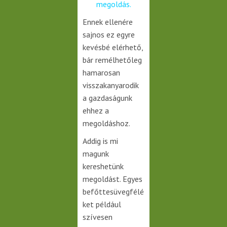
megoldás.
Ennek ellenére
sajnos ez egyre
kevésbé elérhető,
bár remélhetőleg
hamarosan
visszakanyarodik
a gazdaságunk
ehhez a
megoldáshoz.
Addig is mi
magunk
kereshetünk
megoldást. Egyes
befőttesüvegfélé
ket például
szívesen