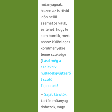
műanyagnak,
hiszen az is rövid
időn belül
szemétté válik,
és lehet, hogy le
sem bomlik, mert
ahhoz különleges
körülményekre
lenne szüksége
(
Lásd még a
szelektív
hulladékgyűjtésrő
l szóló
fejezetet!
–
Saját tárolók
:
tartós műanyag
dobozok, vagy