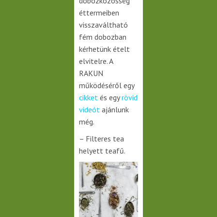
dobozközösség
éttermeiben
visszaváltható
fém dobozban
kérhetünk ételt
elvitelre. A
RAKUN
működéséről egy
cikket
és egy
rövid
videót
ajánlunk
még.
– Filteres tea
helyett teafű.