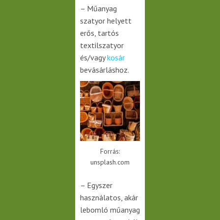
– Műanyag
szatyor helyett
erős, tartós
textilszatyor
és/vagy
kosár
bevásárláshoz.
Forrás:
unsplash.com
– Egyszer
használatos, akár
lebomló műanyag