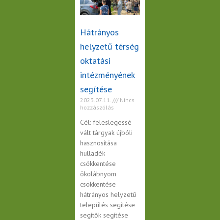
Hátrányos
helyzetű térség
oktatási
intézményének
segítése
2023.07.11.
Nincs
hozzászólás
Cél: feleslegessé
vált tárgyak újbóli
hasznosítása
hulladék
csökkentése
ökolábnyom
csökkentése
hátrányos helyzetű
település segítése
segítők segítése