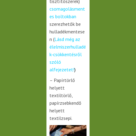
tisztítószerek)
csomagolásment
es boltokban
szerezhetők be
hulladékmentese
n (
Lásd még az
élelmiszerhulladé
k-csökkentésről
szóló
alfejezetet!
)
– Papírtörlő
helyett
textiltörlő,
papírzsebkendő
helyett
textilzsepi.