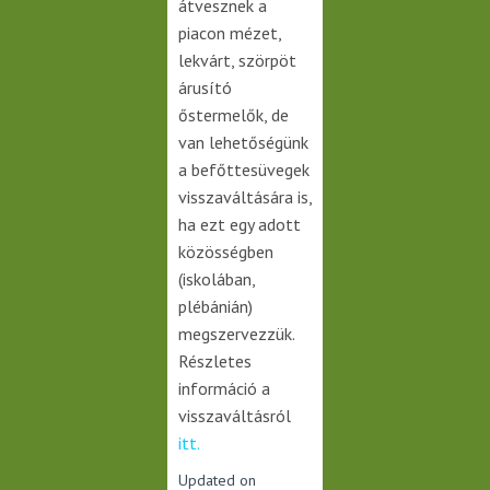
átvesznek a
piacon mézet,
lekvárt, szörpöt
árusító
őstermelők, de
van lehetőségünk
a befőttesüvegek
visszaváltására is,
ha ezt egy adott
közösségben
(iskolában,
plébánián)
megszervezzük.
Részletes
információ a
visszaváltásról
itt
.
Updated on