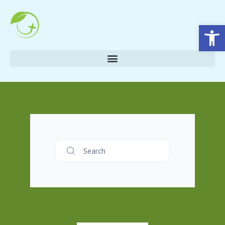
Eszköztár megnyitása
Search