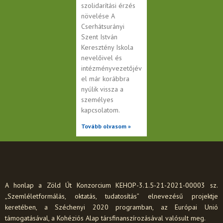
szolidarítási érzés
növelése A
Cserhátsurányi
Szent István
Keresztény Iskola
nevelőivel és
intézményvezetőjév
el már korábbra
nyúlik vissza a
személyes
kapcsolatom.
Tovább olvasom »
A honlap a Zöld Út Konzorcium KEHOP-3.1.5-21-2021-00003 sz.
„Szemléletformálás, oktatás, tudatosítás” elnevezésű projektje
keretében, a Széchenyi 2020 programban, az Európai Unió
támogatásával, a Kohéziós Alap társfinanszírozásával valósult meg.