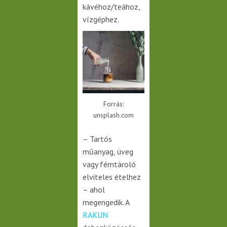
kávéhoz/teához,
vízgéphez.
Forrás:
unsplash.com
– Tartós
műanyag, üveg
vagy fémtároló
elviteles ételhez
– ahol
megengedik. A
RAKUN