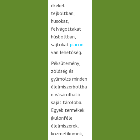
ékeket
tejboltban,
húsokat,
felvágottakat
húsboltban,
sajtokat
piacon
van lehetőség.
Péksütemény,
zöldség és
gyümölcs minden
élelmiszerboltba
n vásárolható
saját tárolóba.
Egyéb termékek
(különféle
élelmiszerek,
kozmetikumok,