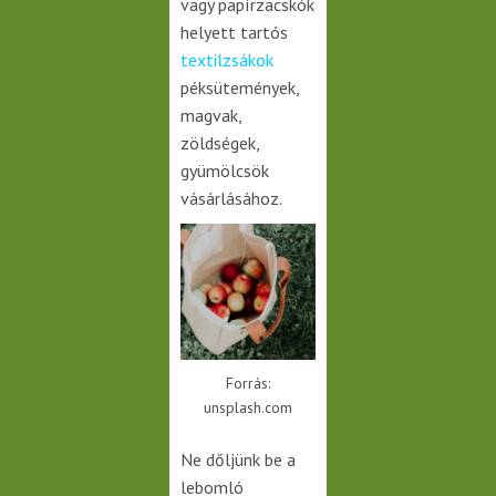
vagy papírzacskók
helyett tartós
textilzsákok
péksütemények,
magvak,
zöldségek,
gyümölcsök
vásárlásához.
Forrás:
unsplash.com
Ne dőljünk be a
lebomló