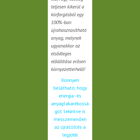
teljesen kikerül a
körforgásból egy
100%-ban
újrahasznosítható
anyag, melynek
ugyanakkor az
elsődleges
előállítása erősen
környezetterhelő!
Könnyen
belátható, hogy
energia- és
anyagtakarékossá
got tekintve is
messzemenően
az újratöltés a
legjobb