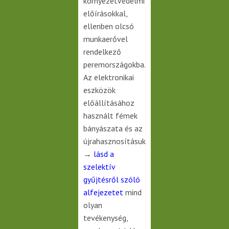
környezetvédelmi
előírásokkal,
ellenben olcsó
munkaerővel
rendelkező
peremországokba.
Az elektronikai
eszközök
előállításához
használt fémek
bányászata
és az
újrahasznosításuk
→
lásd a
szelektív
gyűjtésről szóló
alfejezetet
mind
olyan
tevékenység,