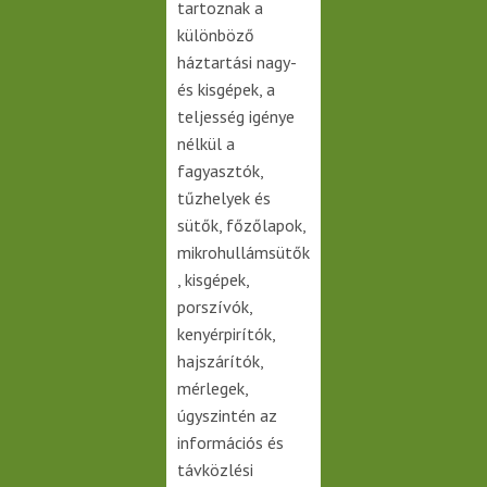
tartoznak a
különböző
háztartási nagy-
és kisgépek, a
teljesség igénye
nélkül a
fagyasztók,
tűzhelyek és
sütők, főzőlapok,
mikrohullámsütők
, kisgépek,
porszívók,
kenyérpirítók,
hajszárítók,
mérlegek,
úgyszintén az
információs és
távközlési