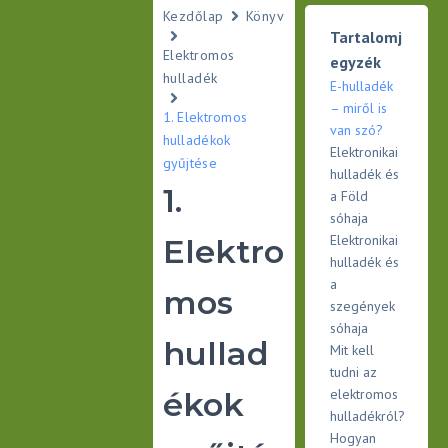
Kezdőlap
Könyv
Tartalomj
Elektromos
egyzék
hulladék
E-hulladék
– miről is
1. Elektromos
van szó?
hulladékok
Elektronikai
gyűjtése
hulladék és
1.
a Föld
sóhaja
Elektronikai
Elektro
hulladék és
a
mos
szegények
sóhaja
hullad
Mit kell
tudni az
ékok
elektromos
hulladékról?
Hogyan