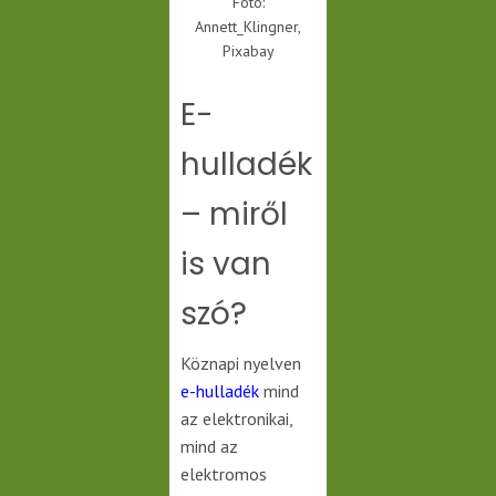
Fotó:
Annett_Klingner,
Pixabay
E-
hulladék
– miről
is van
szó?
Köznapi nyelven
e-hulladék
mind
az elektronikai,
mind az
elektromos