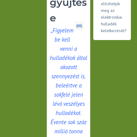
gyűjtés
előzhetjük
meg az
e
elektronikai
hulladék
„Figyelem
keletkezését?
be kell
venni a
hulladékok által
okozott
szennyezést is,
beleértve a
sokfelé jelen
lévő veszélyes
hulladékot.
Évente sok száz
millió tonna