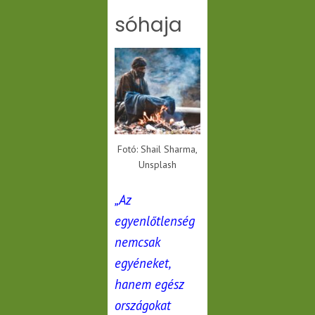
sóhaja
Fotó: Shail Sharma,
Unsplash
„Az
egyenlőtlenség
nemcsak
egyéneket,
hanem egész
országokat