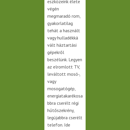
eszközeink élete
végén
megmaradó rom,
gyakorlatilag
tehát a használt
vagy hulladékká
vált háztartási
gépekről
beszélünk. Legyen
az elromlott TV,
leváltott mosó-,
vagy
mosogatógép,
energiatakarékosa
bbra cserélt régi
hűtőszekrény,
legújabbra cserélt
telefon. Ide