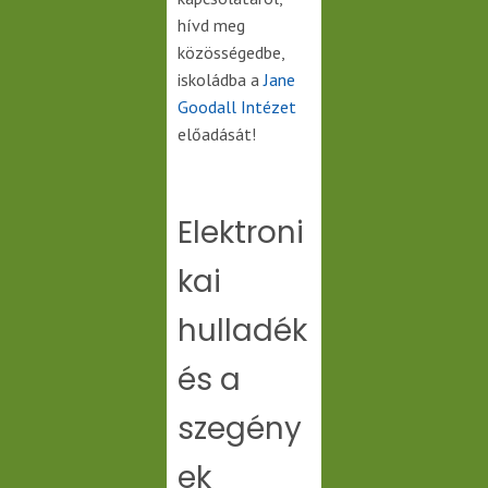
hívd meg
közösségedbe,
iskoládba a
Jane
Goodall Intézet
előadását!
Elektroni
kai
hulladék
és a
szegény
ek