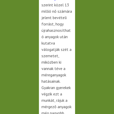
szerint közel 13
millió nő számára
jelent bevételi
forrást, hogy
újrahasznosíthat
ó anyagok után
kutatva
válogatják szét a
szemetet,
miközben ki
vannak téve a
méreganyagok
hatásainak.
Gyakran gyerekek
végzik ezt a
munkát, rájuk a
mérgező anyagok
még nagyobb