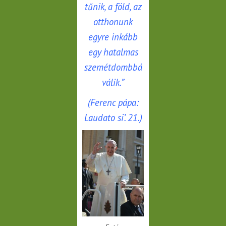
tűnik, a föld, az
otthonunk
egyre inkább
egy hatalmas
szemétdombbá
válik.”
(Ferenc pápa:
Laudato si’. 21.)