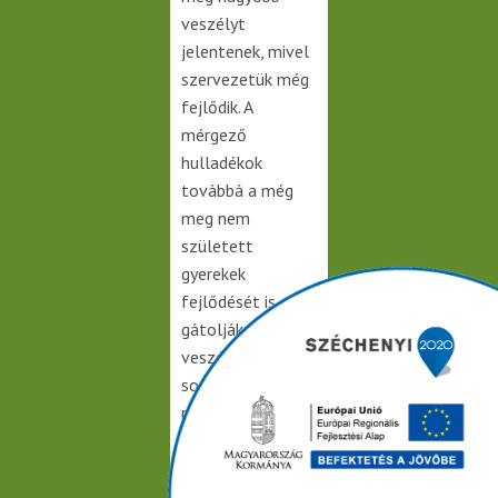
veszélyt
jelentenek, mivel
szervezetük még
fejlődik. A
mérgező
hulladékok
továbbá a még
meg nem
született
gyerekek
fejlődését is
gátolják,
veszélybe
sodorva a terhes
nők életét is.