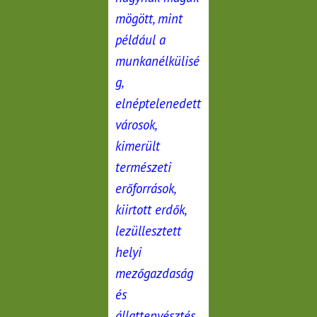
mögött, mint
például a
munkanélkülisé
g,
elnéptelenedett
városok,
kimerült
természeti
erőforrások,
kiirtott erdők,
lezüllesztett
helyi
mezőgazdaság
és
állattenyésztés,