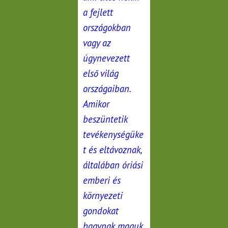
a fejlett
országokban
vagy az
úgynevezett
első világ
országaiban.
Amikor
beszüntetik
tevékenységüke
t és eltávoznak,
általában óriási
emberi és
környezeti
gondokat
hagynak maguk