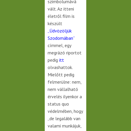
szimbolumává
vált. Az itteni
életről film is
készült
„
Üdvözöljük
Szodomában
”
címmel, egy
megrázó riportot
pedig
itt
olvashattok.
Mielőtt pedig
felmerülne: nem,
nem vállalható
érvelés ilyenkor a
status quo
védelmében, hogy
„de legalább van
valami munkájuk,