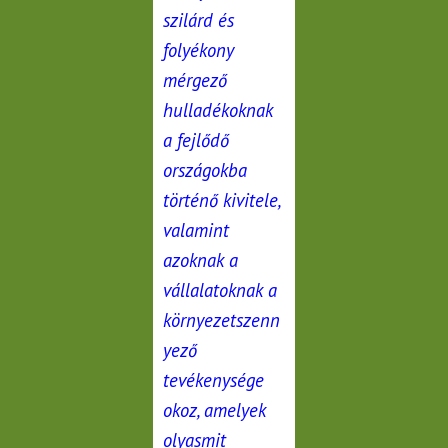
szilárd és
folyékony
mérgező
hulladékoknak
a fejlődő
országokba
történő kivitele,
valamint
azoknak a
vállalatoknak a
környezetszenn
yező
tevékenysége
okoz, amelyek
olyasmit