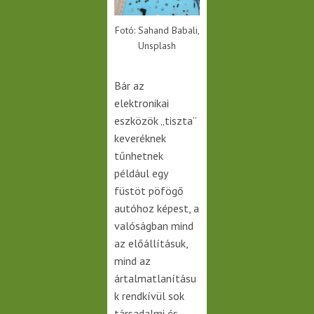
Fotó: Sahand Babali,
Unsplash
Bár az
elektronikai
eszközök „tiszta”
keveréknek
tűnhetnek
például egy
füstöt pöfögő
autóhoz képest, a
valóságban mind
az előállításuk,
mind az
ártalmatlanításu
k rendkívül sok
társadalmi és