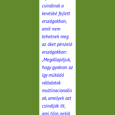
csinálnak a
kevésbé fejlett
országokban,
amit nem
tehetnek meg
az őket pénzelő
országokban:
„Megállapítjuk,
hogy gyakran az
így működő
vállalatok
multinacionális
ak, amelyek azt
csinálják itt,
ami tilos nekik