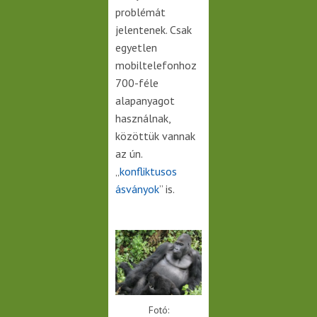
problémát
jelentenek. Csak
egyetlen
mobiltelefonhoz
700-féle
alapanyagot
használnak,
közöttük vannak
az ún.
„
konfliktusos
ásványok
” is.
Fotó: