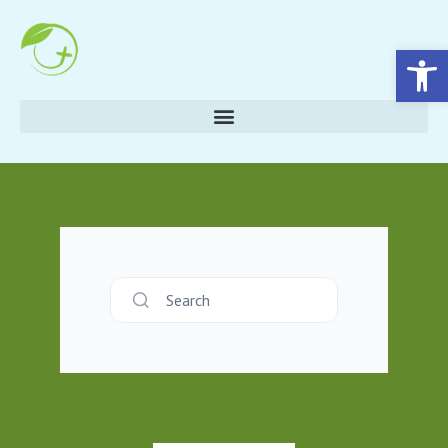
Eszköztár megnyitása
Search