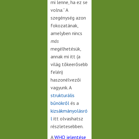
mi lenne, ha ez se
volna.” A
szegénység azon
fokozatának,
amelyben nincs
más
megélhetésük,
annak mi itt (a
világ tőkeerősebb
felén)
haszonélvezői
vagyunk. A
strukturális
bűnökről
és a
kizsákmányolásró
l
itt olvashatsz
részletesebben.
A
WHO jelentése