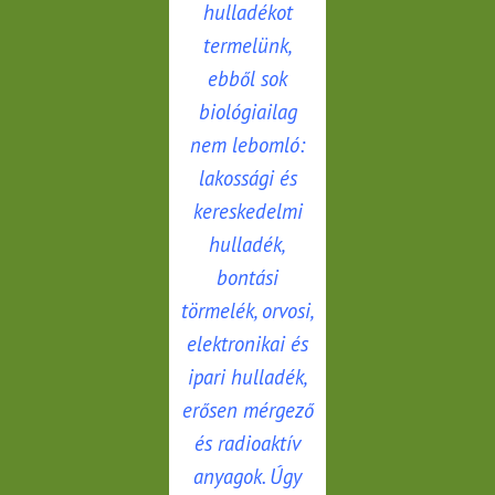
hulladékot
termelünk,
ebből sok
biológiailag
nem lebomló:
lakossági és
kereskedelmi
hulladék,
bontási
törmelék, orvosi,
elektronikai és
ipari hulladék,
erősen mérgező
és radioaktív
anyagok. Úgy