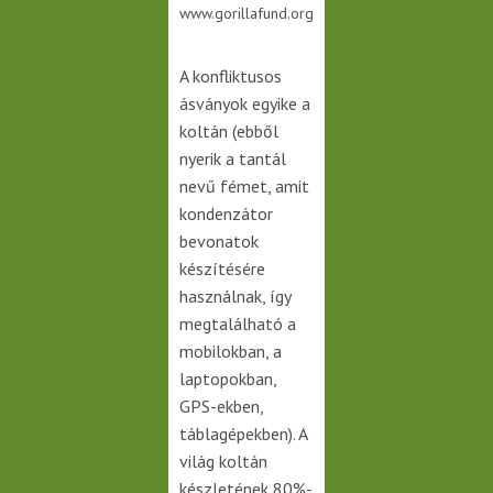
www.gorillafund.org
A konfliktusos
ásványok egyike a
koltán (ebből
nyerik a tantál
nevű fémet, amit
kondenzátor
bevonatok
készítésére
használnak, így
megtalálható a
mobilokban, a
laptopokban,
GPS-ekben,
táblagépekben). A
világ koltán
készletének 80%-