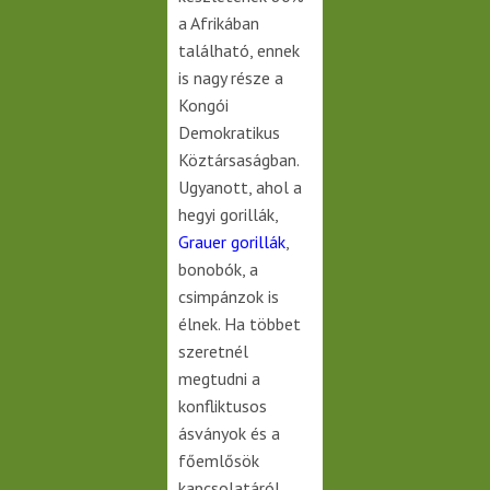
a Afrikában
található, ennek
is nagy része a
Kongói
Demokratikus
Köztársaságban.
Ugyanott, ahol a
hegyi gorillák,
Grauer gorillák
,
bonobók, a
csimpánzok is
élnek. Ha többet
szeretnél
megtudni a
konfliktusos
ásványok és a
főemlősök
kapcsolatáról,