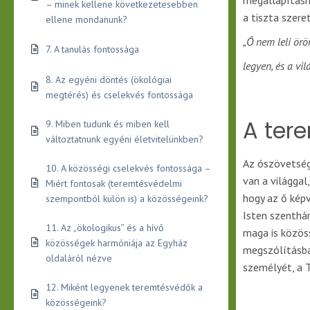
megállapításh
– minek kellene következetesebben
a tiszta szere
ellene mondanunk?
„Ő nem leli örö
7. A tanulás fontossága
legyen, és a vi
8. Az egyéni döntés (ökológiai
megtérés) és cselekvés fontossága
A ter
9. Miben tudunk és miben kell
változtatnunk egyéni életvitelünkben?
Az ószövetség
10. A közösségi cselekvés fontossága –
van a világgal
Miért fontosak (teremtésvédelmi
hogy az ő képv
szempontból külön is) a közösségeink?
Isten szenthár
11. Az „ökologikus” és a hívő
maga is közöss
közösségek harmóniája az Egyház
megszólításba
oldaláról nézve
személyét, a 
12. Miként legyenek teremtésvédők a
közösségeink?