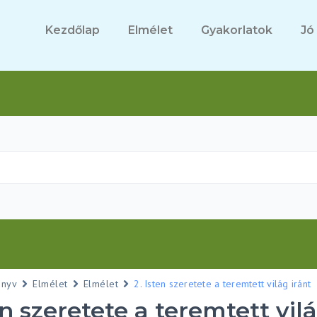
Kezdőlap
Elmélet
Gyakorlatok
Jó
önyv
Elmélet
Elmélet
2. Isten szeretete a teremtett világ iránt
en szeretete a teremtett vil