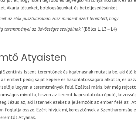
oz jut el, hogy Isten legfőbb és legvégső viszonya hozzánk és az 
tet. Akarja létünket, boldogságunkat és beteljesedésünket.
mét az élők pusztulásában. Hisz mindent azért teremtett, hogy
lág teremtményei az üdvösségre szolgálnak.”
(Bölcs 1,13–14)
emtő Atyaisten
i Szentírás Istent teremtőnek és irgalmasnak mutatja be, aki élő 
, az embert pedig saját képére és hasonlatosságára alkotta, és azz
iselője legyen a teremtmények felé. Ezáltal máris, bár még rejtette
omságos mivolta, hiszen az teremt kapcsolatokra épülő, közösségi
ég. Jézus az, aki Istennek ezeket a jellemzőit az ember felé az „A
n foglalja össze. Ezért hívjuk mi, keresztények a Szentháromság 
Teremtőt Atyának.