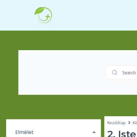
Search
Kezdőlap
K
2. Ist
Elmélet