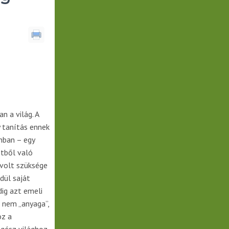
n a világ. A
y tanítás ennek
nban – egy
tből való
 volt szüksége
dül saját
dig azt emeli
n nem „anyaga”,
oz a