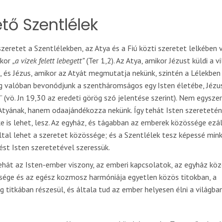
ető Szentlélek
szeretet a Szentlélekben, az Atya és a Fiú közti szeretet lelkében 
skor
„a vizek felett lebegett”
(Ter 1,2). Az Atya, amikor Jézust küldi a v
t, és Jézus, amikor az Atyát megmutatja nekünk, szintén a Lélekben
ig valóban bevonódjunk a szentháromságos egy Isten életébe, Jézu
” (vö. Jn 19,30 az eredeti görög szó jelentése szerint). Nem egysze
 Atyának, hanem odaajándékozza nekünk. Így tehát Isten szeretetén
e is lehet, lesz. Az egyház, és tágabban az emberek közössége ezá
tal lehet a szeretet közössége; és a Szentlélek tesz képessé minke
ést Isten szeretetével szeressük.
ehát az Isten-ember viszony, az emberi kapcsolatok, az egyház köz
sége és az egész kozmosz harmóniája egyetlen közös titokban, a
titkában részesül, és általa tud az ember helyesen élni a világban