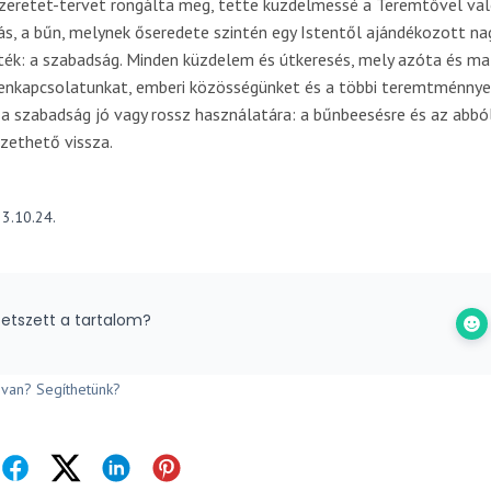
 szeretet-tervet rongálta meg, tette küzdelmessé a Teremtővel va
s, a bűn, melynek őseredete szintén egy Istentől ajándékozott na
ték: a szabadság. Minden küzdelem és útkeresés, mely azóta és ma 
tenkapcsolatunkat, emberi közösségünket és a többi teremtménnye
 a szabadság jó vagy rossz használatára: a bűnbeesésre és az abbó
zethető vissza.
3.10.24.
etszett a tartalom?
van? Segíthetünk?