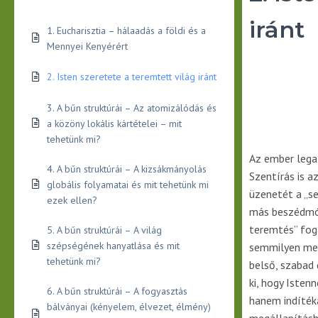
iránt
1. Eucharisztia – hálaadás a földi és a
Mennyei Kenyérért
2. Isten szeretete a teremtett világ iránt
3. A bűn struktúrái – Az atomizálódás és
a közöny lokális kártételei – mit
tehetünk mi?
Az ember legal
4. A bűn struktúrái – A kizsákmányolás
Szentírás is a
globális folyamatai és mit tehetünk mi
üzenetét a „s
ezek ellen?
más beszédmód
teremtés” fog
5. A bűn struktúrái – A világ
szépségének hanyatlása és mit
semmilyen mege
tehetünk mi?
belső, szabad 
ki, hogy Isten
6. A bűn struktúrái – A fogyasztás
hanem indíték
bálványai (kényelem, élvezet, élmény)