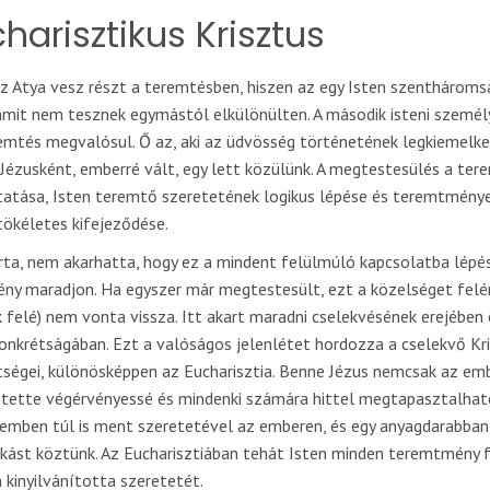
harisztikus Krisztus
z Atya vesz részt a teremtésben, hiszen az egy Isten szenthárom
mit nem tesznek egymástól elkülönülten. A második isteni személy 
remtés megvalósul. Ő az, aki az üdvösség történetének legkiemelk
Jézusként, emberré vált, egy lett közülünk. A megtestesülés a ter
atása, Isten teremtő szeretetének logikus lépése és teremtményei
tökéletes kifejeződése.
rta, nem akarhatta, hogy ez a mindent felülmúló kapcsolatba lépés
ény maradjon. Ha egyszer már megtestesült, ezt a közelséget felén
felé) nem vonta vissza. Itt akart maradni cselekvésének erejében 
konkrétságában. Ezt a valóságos jelenlétet hordozza a cselekvő Kr
tségei, különösképpen az Eucharisztia. Benne Jézus nemcsak az emb
 tette végérvényessé és mindenki számára hittel megtapasztalha
lemben túl is ment szeretetével az emberen, és egy anyagdarabban
kást köztünk. Az Eucharisztiában tehát Isten minden teremtmény f
kinyilvánította szeretetét.