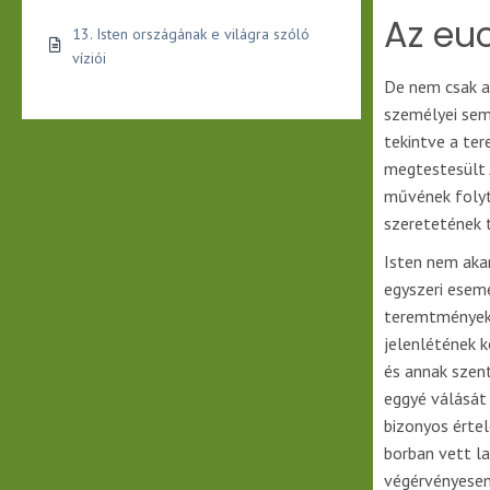
Az euc
13. Isten országának e világra szóló
víziói
De nem csak a
személyei sem
tekintve a te
megtestesült 
művének folyt
szeretetének 
Isten nem aka
egyszeri esem
teremtmények 
jelenlétének 
és annak szen
eggyé válását
bizonyos érte
borban vett la
végérvényesen 