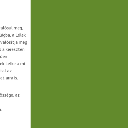
valósul meg,
ilágba, a Lélek
 valósítja meg
s a kereszten
rűen
ek Lelke a mi
ltal az
t arra is,
össége, az
.