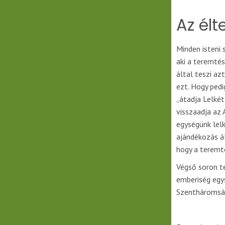
Az élt
Minden isteni 
aki a teremté
által teszi az
ezt. Hogy ped
„átadja Lelkét
visszaadja az
egységünk lelk
ajándékozás ál
hogy a teremt
Végső soron t
emberiség egy
Szentháromság 