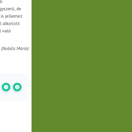
ló
gyszerű, de
is jellemez
l alkotott
l való
(Nobilis Márió)