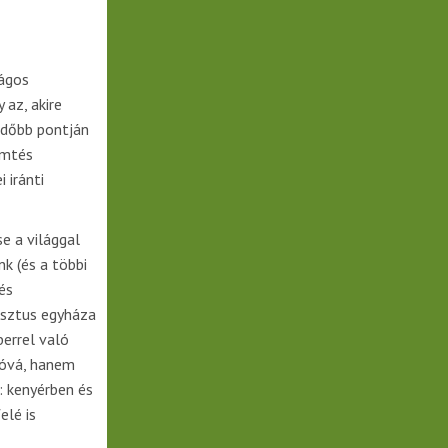
ságos
az, akire
edőbb pontján
emtés
 iránti
e a világgal
k (és a többi
és
isztus egyháza
errel való
tóvá, hanem
: kenyérben és
elé is