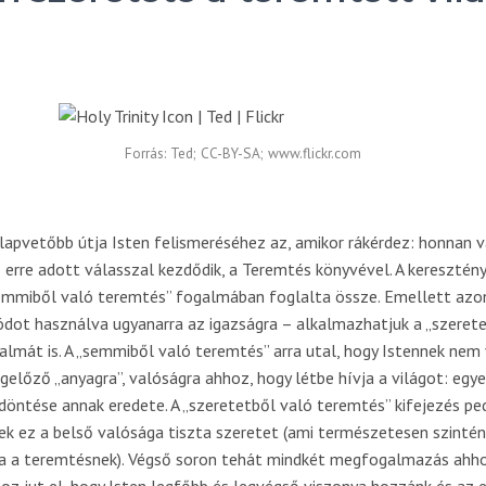
Forrás: Ted; CC-BY-SA; www.flickr.com
apvetőbb útja Isten felismeréséhez az, amikor rákérdez: honnan va
z erre adott válasszal kezdődik, a Teremtés könyvével. A keresztén
emmiből való teremtés” fogalmában foglalta össze. Emellett azo
ot használva ugyanarra az igazságra – alkalmazhatjuk a „szerete
almát is. A „semmiből való teremtés” arra utal, hogy Istennek nem
lőző „anyagra”, valóságra ahhoz, hogy létbe hívja a világot: egye
döntése annak eredete. A „szeretetből való teremtés” kifejezés pe
nek ez a belső valósága tiszta szeretet (ami természetesen szinté
a a teremtésnek). Végső soron tehát mindkét megfogalmazás ahh