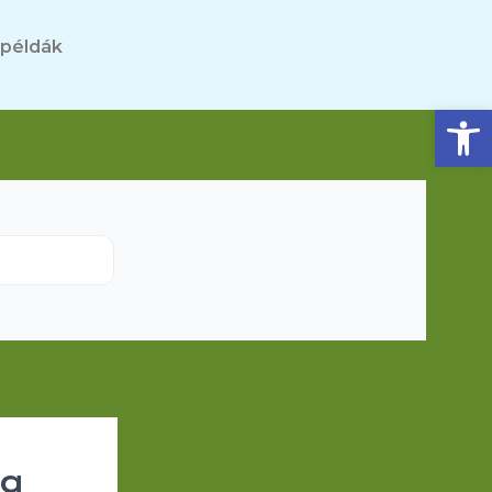
 példák
Eszköztár megnyitása
ág