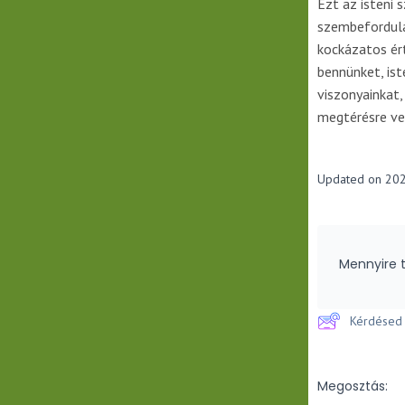
Ezt az isteni
szembefordulá
kockázatos ér
bennünket, is
viszonyainkat,
megtérésre ve
Updated on 202
Mennyire t
Kérdésed 
Megosztás: