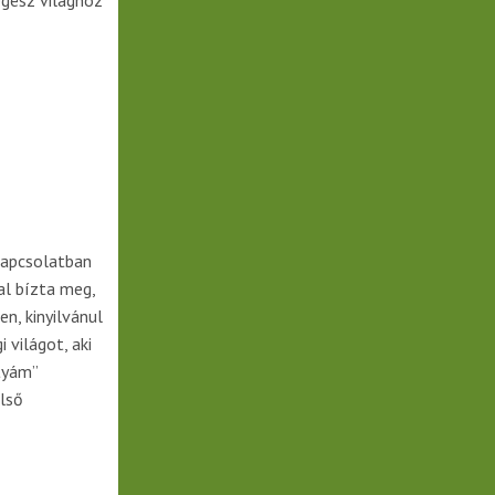
egész világhoz
kapcsolatban
al bízta meg,
n, kinyilvánul
 világot, aki
tyám”
első