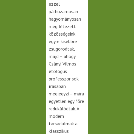
ezzel
párhuzamosan
hagyományosan
még létezett
közösségeink
egyre kisebbre
zsugorodtak,
majd – ahogy
Csányi Vilmos
etológus
professzor sok
írásában
megjegyzi – mára
egyetlen egy főre
redukálódtak. A
modern
társadalmak a
klasszikus