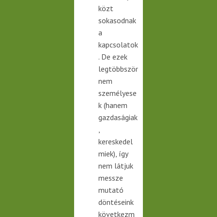
közt
sokasodnak
a
kapcsolatok
. De ezek
legtöbbször
nem
személyese
k (hanem
gazdaságiak
,
kereskedel
miek), így
nem látjuk
messze
mutató
döntéseink
következm