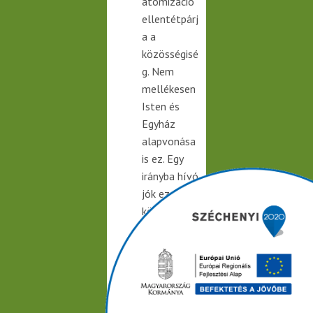
atomizáció
ellentétpárj
a a
közösségisé
g. Nem
mellékesen
Isten és
Egyház
alapvonása
is ez. Egy
irányba hívó
jók ezek. A
közösségisé
g minél
teljesebb
újraalkotás
a a biztató
jövő útja,