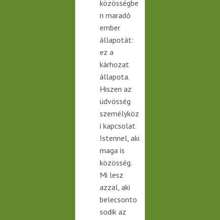
közösségbe
n maradó
ember
állapotát:
ez a
kárhozat
állapota.
Hiszen az
üdvösség
személyköz
i kapcsolat
Istennel, aki
maga is
közösség.
Mi lesz
azzal, aki
belecsonto
sodik az