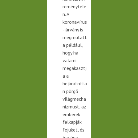
reménytele
n. A
koronavírus
-járvány is
megmutatt
a például,
hogy ha
valami
megakasztj
a a
bejáratotta
n pörgő
világmecha
nizmust, az
emberek
felkapják
fejüket, és
így-úgy