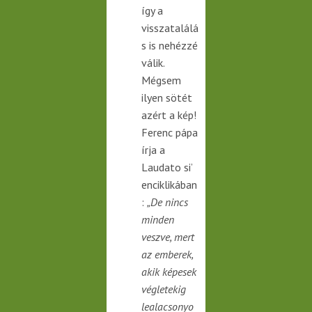
így a
visszatalálá
s is nehézzé
válik.
Mégsem
ilyen sötét
azért a kép!
Ferenc pápa
írja a
Laudato si’
enciklikában
:
„De nincs
minden
veszve, mert
az
emberek,
akik képesek
végletekig
lealacsonyo