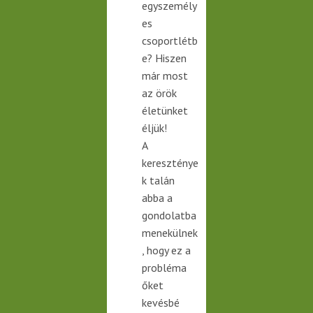
egyszemély
es
csoportlétb
e? Hiszen
már most
az örök
életünket
éljük!
A
kereszténye
k talán
abba a
gondolatba
menekülnek
, hogy ez a
probléma
őket
kevésbé