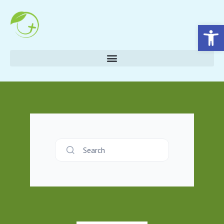
Eszköztár megnyitása
Search