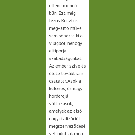
ellene mondó
bűn. Ezt még
Jézus Krisztus
megváltó műve
sem söpörte ki a
világból, nehogy
eltiporja
szabadságunkat.
Az ember szíve és
élete továbbra is
csatatér. Azok a
különös, és nagy
horderejű
változások,
amelyek az első
nagy civilizációk
megszerveződésé
vel indultak meg,