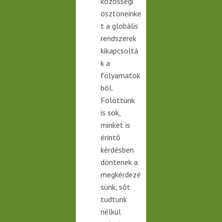
közösségi
ösztöneinke
t a globális
rendszerek
kikapcsoltá
k a
folyamatok
ból.
Fölöttünk
is sok,
minket is
érintő
kérdésben
döntenek a
megkérdezé
sünk, sőt
tudtunk
nélkül