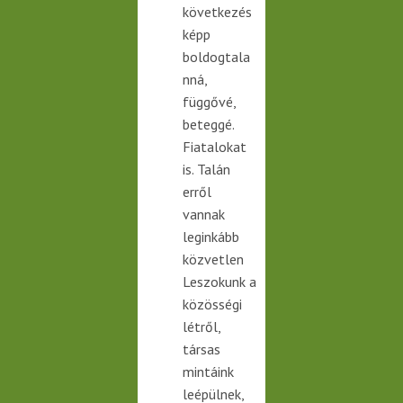
következés
képp
boldogtala
nná,
függővé,
beteggé.
Fiatalokat
is. Talán
erről
vannak
leginkább
közvetlen
Leszokunk a
közösségi
létről,
társas
mintáink
leépülnek,