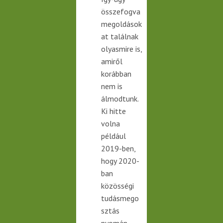
összefogva
megoldások
at találnak
olyasmire is,
amiről
korábban
nem is
álmodtunk.
Ki hitte
volna
például
2019-ben,
hogy 2020-
ban
közösségi
tudásmego
sztás
nyomán