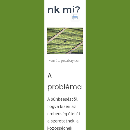
nk mi?
Forrás: pixabay.com
A
probléma
A bűnbeeséstől
fogva kíséri az
emberiség életét
a szeretetnek, a
közösségnek