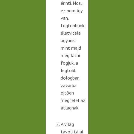
érinti. Nos,
ez nem így
van.
Legtöbbünk
életvitele
ugyanis,
mint majd
még látni
fogjuk, a
legtöbb
dologban
zavarba
ejtően
megfelel az
átlagnak.
A világ
távoli tájai