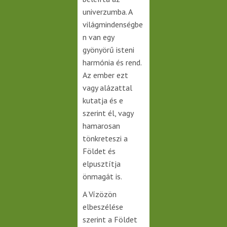
univerzumba. A
világmindenségbe
n van egy
gyönyörű isteni
harmónia és rend.
Az ember ezt
vagy alázattal
kutatja és e
szerint él, vagy
hamarosan
tönkreteszi a
Földet és
elpusztítja
önmagát is.
A Vízözön
elbeszélése
szerint a Földet