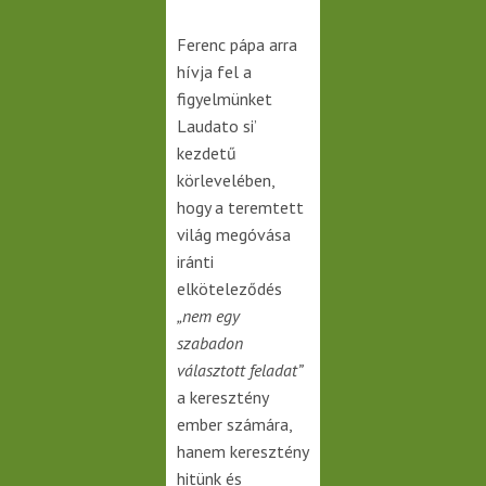
Ferenc pápa arra
hívja fel a
figyelmünket
Laudato si’
kezdetű
körlevelében,
hogy a teremtett
világ megóvása
iránti
elköteleződés
„nem egy
szabadon
választott feladat”
a keresztény
ember számára,
hanem keresztény
hitünk és