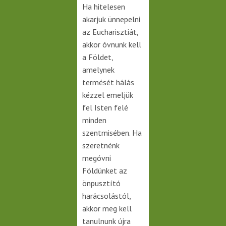
Ha hitelesen
akarjuk ünnepelni
az Eucharisztiát,
akkor óvnunk kell
a Földet,
amelynek
termését hálás
kézzel emeljük
fel Isten felé
minden
szentmisében. Ha
szeretnénk
megóvni
Földünket az
önpusztító
harácsolástól,
akkor meg kell
tanulnunk újra