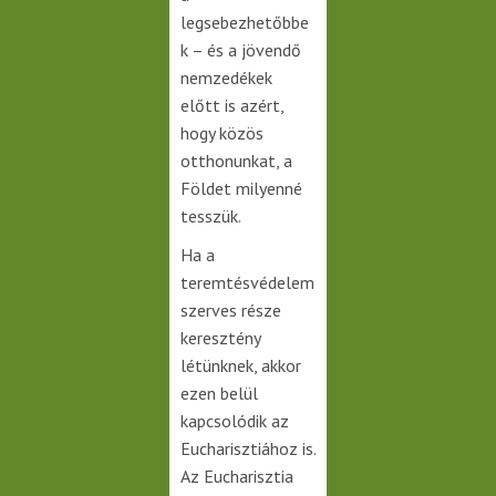
legsebezhetőbbe
k – és a jövendő
nemzedékek
előtt is azért,
hogy közös
otthonunkat, a
Földet milyenné
tesszük.
Ha a
teremtésvédelem
szerves része
keresztény
létünknek, akkor
ezen belül
kapcsolódik az
Eucharisztiához is.
Az Eucharisztia