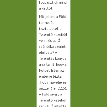
fogyasztjuk mind
a kettőt.
Mit jelent a Föld
termését
tisztelettel, a
Teremtő kezeiből
venni és az Ő
szándéka szerint
élni vele? A
Teremtés könyve
arra tanít, hogy a
Földet Isten az
emberre bízta,
„hogy művelje és
őrizze” (Ter 2,15).
A Föld javait a
Teremtő kezéből
kapjuk, Ő alkotta