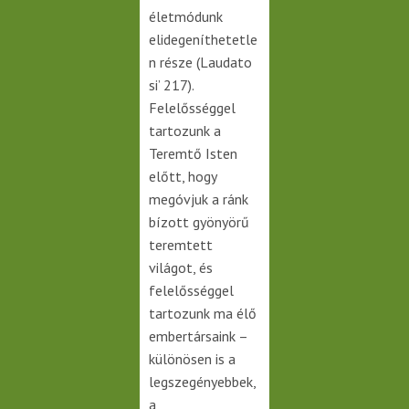
életmódunk
elidegeníthetetle
n része (Laudato
si’ 217).
Felelősséggel
tartozunk a
Teremtő Isten
előtt, hogy
megóvjuk a ránk
bízott gyönyörű
teremtett
világot, és
felelősséggel
tartozunk ma élő
embertársaink –
különösen is a
legszegényebbek,
a