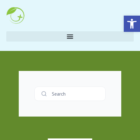
Eszköztár megnyitása
Search