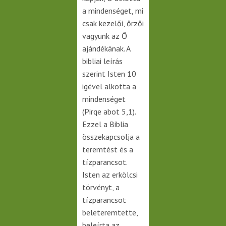
a mindenséget, mi
csak kezelői, őrzői
vagyunk az Ő
ajándékának. A
bibliai leírás
szerint Isten 10
igével alkotta a
mindenséget
(Pirqe abot 5,1).
Ezzel a Biblia
összekapcsolja a
teremtést és a
tízparancsot.
Isten az erkölcsi
törvényt, a
tízparancsot
beleteremtette,
beleírta az