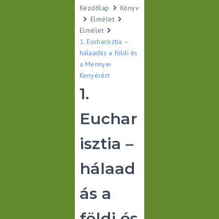
Kezdőlap
Könyv
Elmélet
Elmélet
1. Eucharisztia –
hálaadás a földi és
a Mennyei
Kenyérért
1.
Euchar
isztia –
hálaad
ás a
földi és