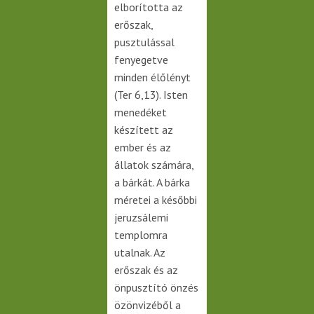
elborította az
erőszak,
pusztulással
fenyegetve
minden élőlényt
(Ter 6,13). Isten
menedéket
készített az
ember és az
állatok számára,
a bárkát. A bárka
méretei a későbbi
jeruzsálemi
templomra
utalnak. Az
erőszak és az
önpusztító önzés
özönvizéből a