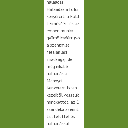
hálaadás.
Hálaadás a földi
kenyérért, a Föld
terméséért és az
emberi munka
gyümölcséért (vö.
a szentmise
felajánlási
imádsága), de
még inkább
hálaadás a
Mennyei
Kenyérért. Isten
kezeiből vesszük
mindkettőt, az Ő
szándéka szerint,
tisztelettel és
hálaadással