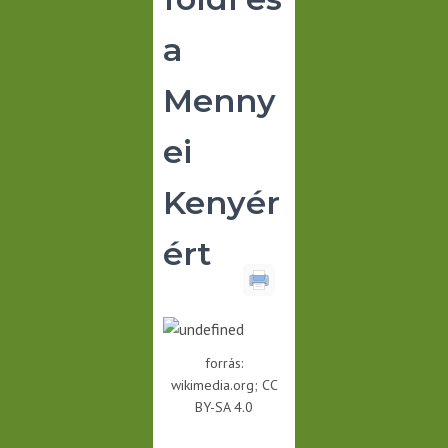
a
Menny
ei
Kenyér
ért
forrás:
wikimedia.org;
CC
BY-SA 4.0