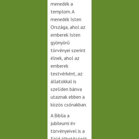
menedék a
templom. A
menedék Isten
Országa, ahol az
emberek Isten
gyönyörű
törvényei szerint
élnek, ahol az
emberek
testvérként, az
állatokkal is
szelíden bánva
utaznak ebben a
közös csónakban.
A Biblia a
jubileumi év
törvényeivel is a
Föld élhetőségét