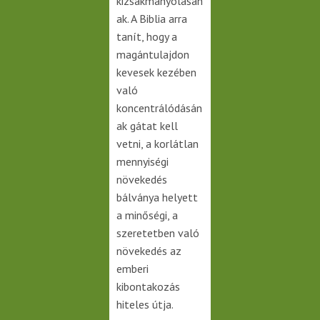
kizsákmányolásán
ak. A Biblia arra
tanít, hogy a
magántulajdon
kevesek kezében
való
koncentrálódásán
ak gátat kell
vetni, a korlátlan
mennyiségi
növekedés
bálványa helyett
a minőségi, a
szeretetben való
növekedés az
emberi
kibontakozás
hiteles útja.