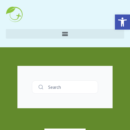
Eszköztár megnyitása
Search