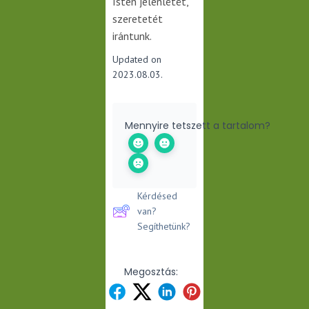
Isten jelenlétét,
szeretetét
irántunk.
Updated on
2023.08.03.
Mennyire tetszett a tartalom?
Kérdésed
van?
Segíthetünk?
Megosztás: