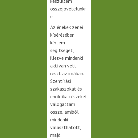
készültem
összejövetelünkr
e.
Az énekek zenei
kísérésében
kértem
segítséget,
illetve mindenki
aktívan vett
részt az imában.
Szentírási
szakaszokat és
enciklika-részeket
válogattam
össze, amiből
mindenki
választhatott,
majd