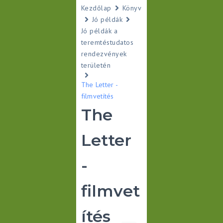
Kezdőlap
Könyv
Jó példák
Jó példák a
teremtéstudatos
rendezvények
területén
The Letter -
filmvetítés
The
Letter
-
filmvet
ítés