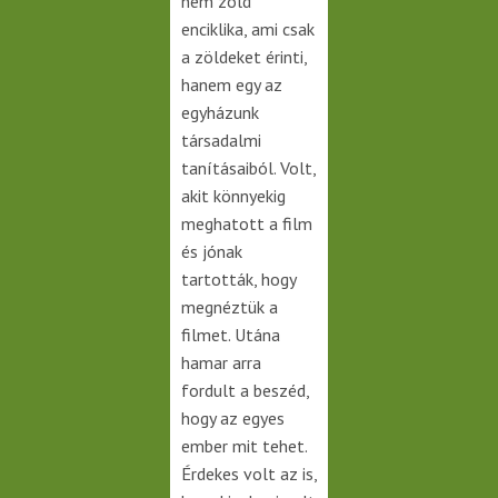
nem zöld
enciklika, ami csak
a zöldeket érinti,
hanem egy az
egyházunk
társadalmi
tanításaiból. Volt,
akit könnyekig
meghatott a film
és jónak
tartották, hogy
megnéztük a
filmet. Utána
hamar arra
fordult a beszéd,
hogy az egyes
ember mit tehet.
Érdekes volt az is,