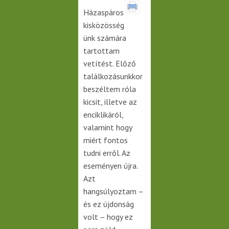
Házaspáros
kisközösség
ünk számára
tartottam
vetítést. Előző
találkozásunkkor
beszéltem róla
kicsit, illetve az
enciklikáról,
valamint hogy
miért fontos
tudni erről. Az
eseményen újra.
Azt
hangsúlyoztam –
és ez újdonság
volt – hogy ez