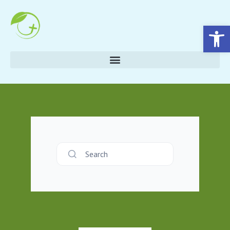
Eszköztár megnyitása
Search