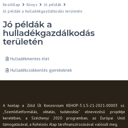
Kezdőlap
Könyv
Jó példák
Jó példák a hulladékgazdálkodás területén
Jó példák a
hulladékgazdálkodás
területén
Hulladékmentes élet
Hulladékcsökkentés gyerekeknek
A honlap a Zöld Út Konzorcium KEHOP-3.1.5-21-2021-00003 sz.
„Szemléletformálás, oktatás, tudatosítás” elnevezésű projektje
keretében, a Széchenyi 2020 programban, az Európai Unió
támogatásával, a Kohéziós Alap társfinanszírozásával valósult meg.