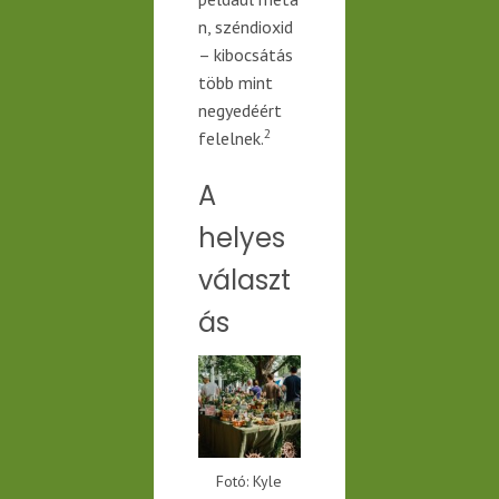
n, széndioxid
– kibocsátás
több mint
negyedéért
2
felelnek.
A
helyes
választ
ás
Fotó: Kyle