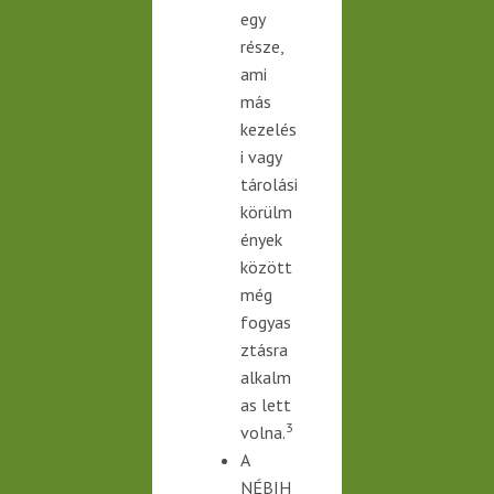
egy
része,
ami
más
kezelés
i
vagy
tárolási
körülm
ények
között
még
fogyas
ztásra
alkalm
as lett
3
volna.
A
NÉBIH