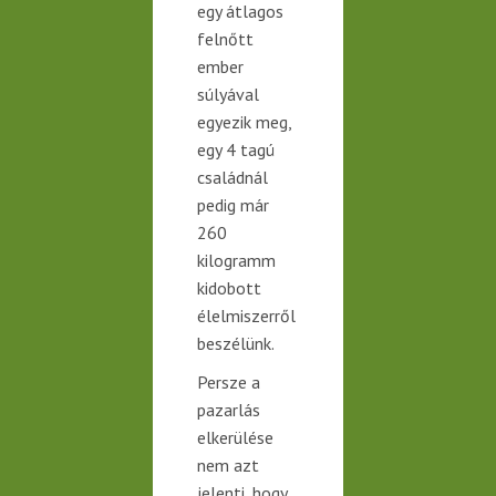
egy átlagos
felnőtt
ember
súlyával
egyezik meg,
egy 4 tagú
családnál
pedig már
260
kilogramm
kidobott
élelmiszerről
beszélünk.
Persze a
pazarlás
elkerülése
nem azt
jelenti, hogy