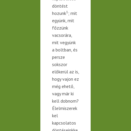
döntést
1
hozunk
; mit
együnk, mit
főzzünk
vacsorára,
mit
vegyünk
a boltban, és
persze
sokszor
előkerül az is,
hogy vajon ez
még ehető,
vagy már ki
kell dobnom?
Élelmiszerek
kel
kapcsolatos
döntéseinkke