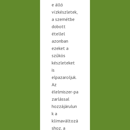
e álló
vízkészletek,
a
szemétbe
dobott
étellel
azonban
ezeket a
szűkös
készleteket
is
elpazaroljuk.
Az
élelmiszer-
pa
zarlással
hozzájárulun
k a
klímaváltozá
shoz, a