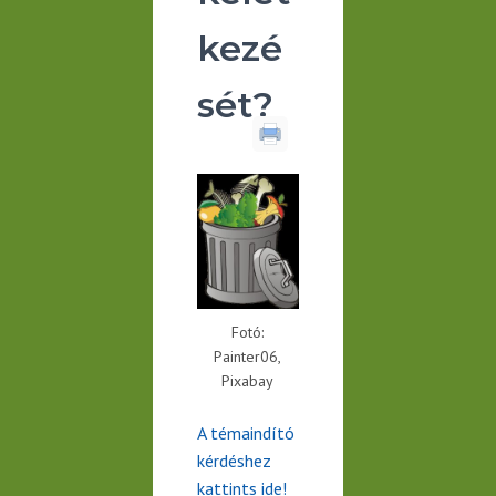
kezé
sét?
Fotó:
Painter06,
Pixabay
A témaindító
kérdéshez
kattints ide!