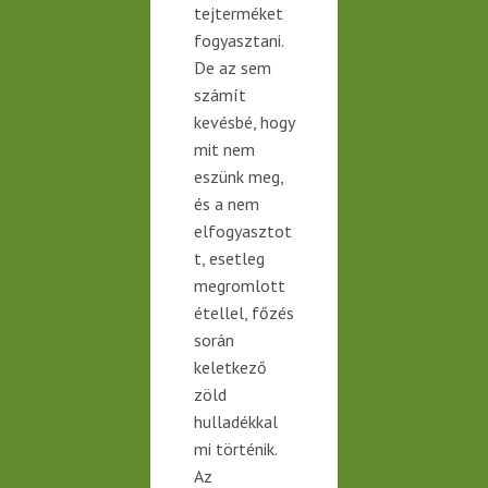
tejterméket
fogyasztani.
De az sem
számít
kevésbé, hogy
mit nem
eszünk meg,
és a nem
elfogyasztot
t, esetleg
megromlott
étellel, főzés
során
keletkező
zöld
hulladékkal
mi történik.
Az