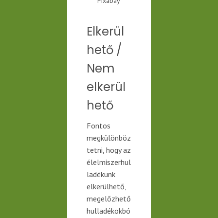
Pixabay
Elkerül
hető /
Nem
elkerül
hető
Fontos
megkülönböz
tetni, hogy az
élelmiszerhul
ladékunk
elkerülhető,
megelőzhető
hulladékokbó