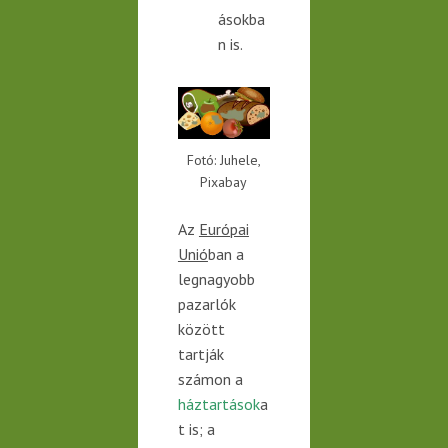
ásokba
n is.
Fotó: Juhele,
Pixabay
Az
Európai
Unió
ban a
legnagyobb
pazarlók
között
tartják
számon a
háztartások
a
t is; a