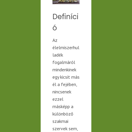
Definíci
ó
Az
élelmiszerhul
ladék
fogalmáról
mindenkinek
egy kicsit
más
él a fejében,
nincsenek
ezzel
másképp a
különböző
szakmai
szervek sem,