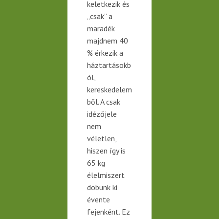
keletkezik és
„csak” a
maradék
majd
nem
40
% érkezik a
háztartásokb
ól,
kereskedelem
ből. A csak
idézőjele
nem
véletlen,
hiszen így is
65 kg
élelmiszert
dobunk ki
évente
fejenként. Ez