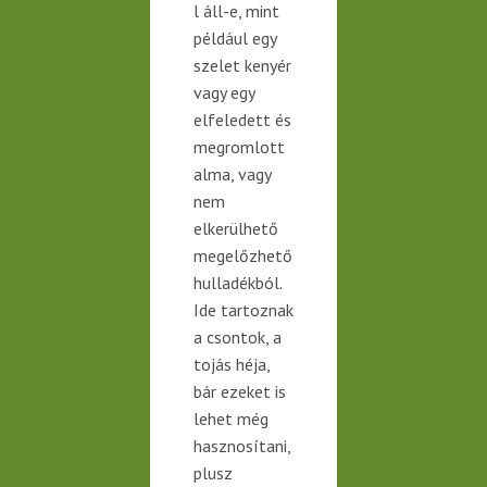
l áll-e, mint
például egy
szelet kenyér
vagy egy
elfeledett és
megromlott
alma,
vagy
nem
elkerülhető
megelőzhető
hulladékból
.
I
de tartoznak
a csontok, a
tojás héja,
bár
ezeket is
lehet még
hasznosítani,
plusz