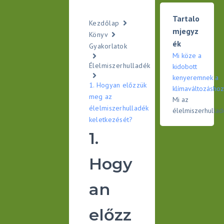
Tartalo
Kezdőlap
mjegyz
Könyv
ék
Gyakorlatok
Mi köze a
Élelmiszerhulladék
kidobott
kenyeremnek a
1. Hogyan előzzük
klímaváltozásho
meg az
Mi az
élelmiszerhulladék
élelmiszerhullad
keletkezését?
1.
Hogy
an
előzz