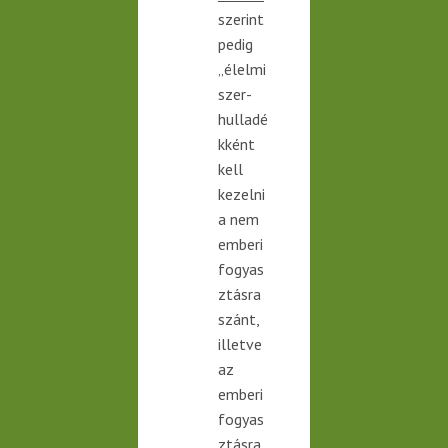
szerint
pedig
„élelmi
szer-
hulladé
kként
kell
kezelni
a nem
emberi
fogyas
ztásra
szánt,
illetve
az
emberi
fogyas
ztásra