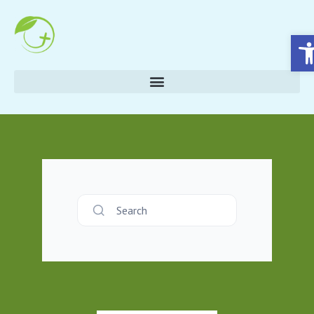
Eszköztár megnyitása
Search