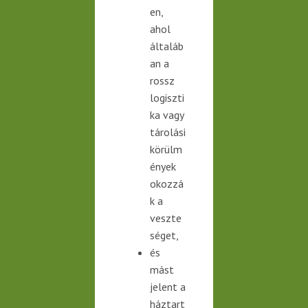
en,
ahol
általáb
an a
rossz
logiszti
ka vagy
tárolási
körülm
ények
okozzá
k a
veszte
séget,
és
mást
jelent a
háztart