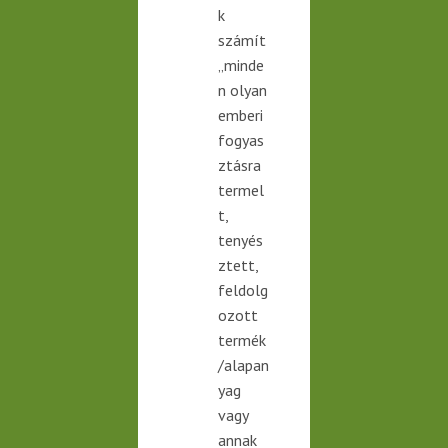
k
számít
„minde
n olyan
emberi
fogyas
ztásra
termel
t,
tenyés
ztett,
feldolg
ozott
termék
/alapan
yag
vagy
annak