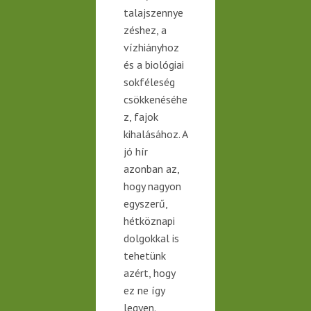
talajszennye
zéshez, a
vízhiányhoz
és a
biológiai
sokféleség
csökkenéséhe
z, fajok
kihalásához. A
jó hír
azonban az,
hogy nagyon
egyszerű,
hétköznapi
dolgokkal is
tehetünk
azért, hogy
ez ne így
legyen.