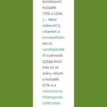
keletkezett
hulladék
70%-a tőlük
(→
Nézz
utána itt!
)
,
valamint a
kereskedelem
ből és
vendéglátás
b
ól származik.
Itthon
kicsit
más ez az
arány, nálunk
a hulladék
62%-a a
termelési és
feldolgozási
szektorban