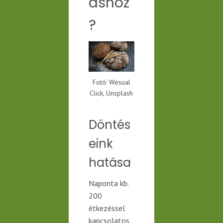
áshoz
?
Fotó: Wesual
Click, Unsplash
Döntés
eink
hatása
Naponta kb.
200
étkezéssel
kapcsolatos