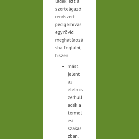
ladék, ezt a
szerteágazó
rendszert
pedig kihívás
egy rövid
meghatározá
sba foglalni,
hiszen
mást
jelent
az
élelmis
zerhull
adék a
termel
ési
szakas
zban,