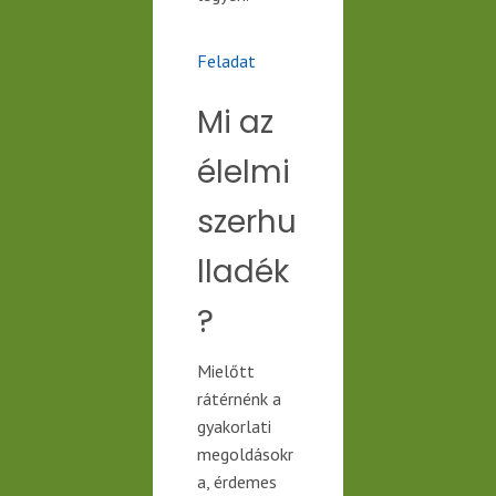
Feladat
Mi az
élelmi
szerhu
lladék
?
Mielőtt
rátérnénk a
gyakorlati
megoldásokr
a, érdemes