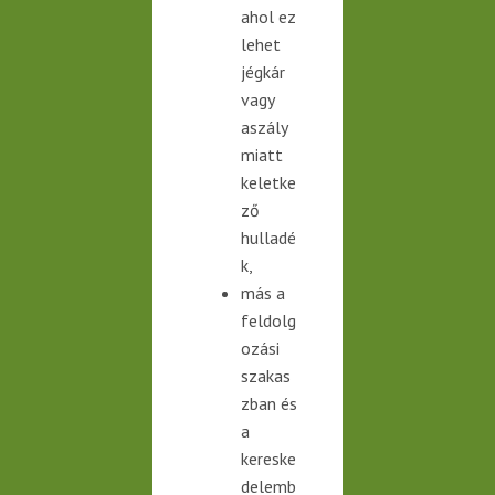
ahol ez
lehet
jégkár
vagy
aszály
miatt
keletke
ző
hulladé
k,
más a
feldolg
ozási
szakas
zban és
a
kereske
delemb