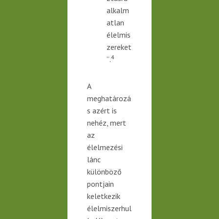
alkalm
atlan
élelmis
zereket
4
”
.
A
meghatározá
s azért is
nehéz, mert
az
élelmezési
lánc
különböző
pontjain
keletkezik
élelmiszerhul