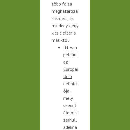
több fajta
meghatározá
s ismert, és
mindegyik egy
kicsit eltér a
másiktól.
Itt van
például
az
Európai
Unió
definíci
ója,
mely
szerint
élelmis
zerhull
adékna