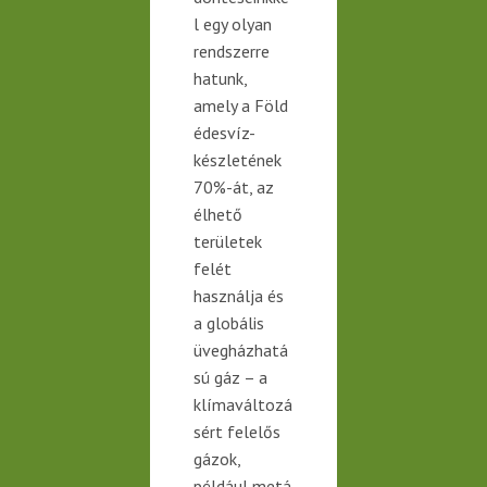
l egy olyan
rendszerre
hatunk,
amely a Föld
édesvíz-
készletének
70%-át, az
élhető
területek
felét
használja és
a globális
üvegházhatá
sú gáz – a
klímaváltozá
sért felelős
gázok,
például
metá