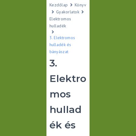
Kezdőlap
Könyv
Gyakorlatok
Elektromos
hulladék
3. Elektromos
hulladék és
bányászat
3.
Elektro
mos
hullad
ék és