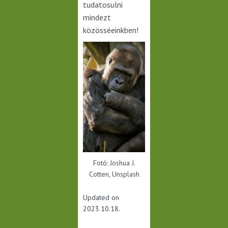
tudatosulni
mindezt
közösséeinkben!
Fotó: Joshua J.
Cotten, Unsplash
Updated on
2023.10.18.