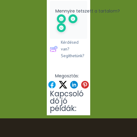
Mennyire tetszett a tartalom?
Kérdésed
van?
Segíthetünk?
Megosztás:
Kapcsoló
dó jó
példák: