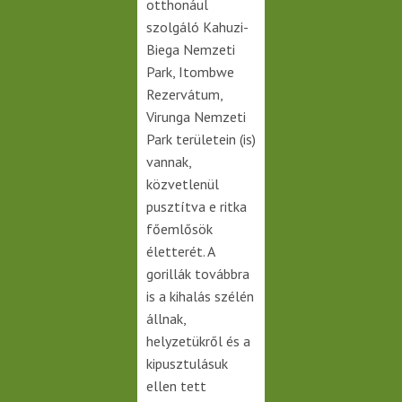
otthonául
szolgáló Kahuzi-
Biega Nemzeti
Park, Itombwe
Rezervátum,
Virunga Nemzeti
Park területein (is)
vannak,
közvetlenül
pusztítva e ritka
főemlősök
életterét. A
gorillák továbbra
is a kihalás szélén
állnak,
helyzetükről és a
kipusztulásuk
ellen tett