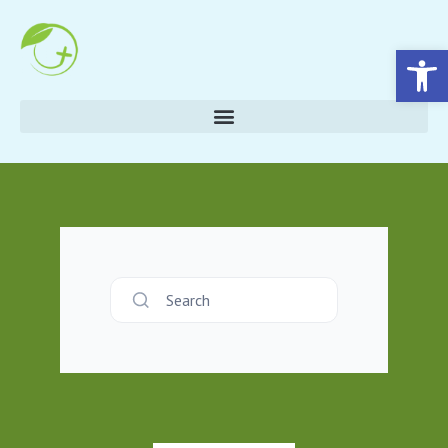
Eszköztár megnyitása
Search