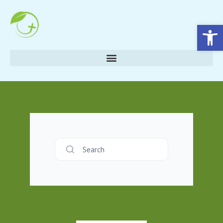
Eszköztár megnyitása
Search