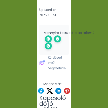
Updated on
2023.10.24.
Mennyire tetszett a tartalom?
Kérdésed
van?
Segíthetünk?
Megosztás:
Kapcsoló
dó jó