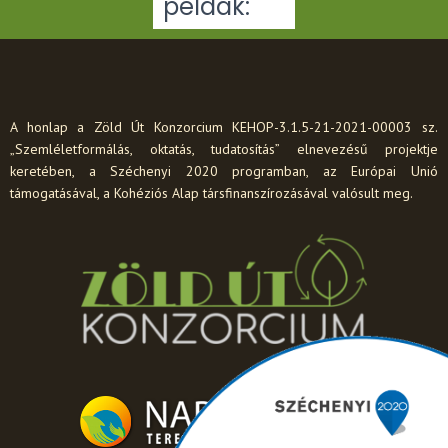
példák:
A honlap a Zöld Út Konzorcium KEHOP-3.1.5-21-2021-00003 sz.
„Szemléletformálás, oktatás, tudatosítás” elnevezésű projektje
keretében, a Széchenyi 2020 programban, az Európai Unió
támogatásával, a Kohéziós Alap társfinanszírozásával valósult meg.