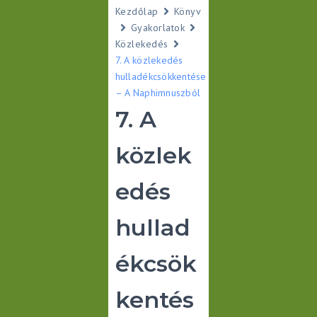
Kezdőlap
Könyv
Gyakorlatok
Közlekedés
7. A közlekedés
hulladékcsökkentése
– A Naphimnuszból
7. A
közlek
edés
hullad
ékcsök
kentés