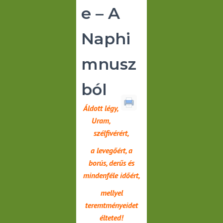
e – A
Naphi
mnusz
ból
Áldott légy,
Uram,
szélfivérért,
a levegőért, a
borús, derűs és
mindenféle időért,
mellyel
teremtményeidet
élteted!