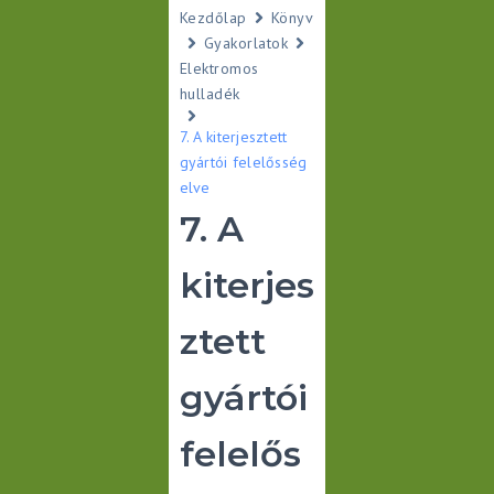
Kezdőlap
Könyv
Gyakorlatok
Elektromos
hulladék
7. A kiterjesztett
gyártói felelősség
elve
7. A
kiterjes
ztett
gyártói
felelős