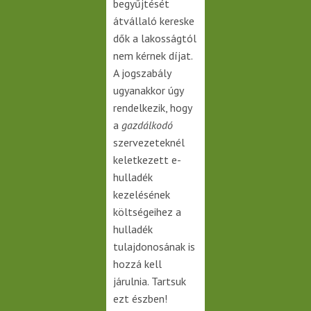
begyűjtését
átvállaló kereske
dők a lakosságtól
nem kérnek díjat.
A jogszabály
ugyanakkor úgy
rendelkezik, hogy
a
gazdálkodó
szervezeteknél
keletkezett e-
hulladék
kezelésének
költségeihez a
hulladék
tulajdonosának is
hozzá kell
járulnia. Tartsuk
ezt észben!