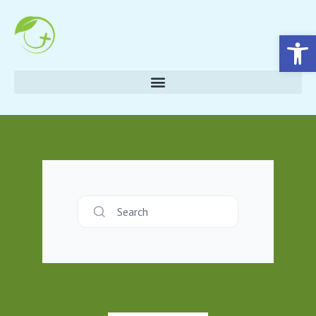
Eszköztár megnyitása
Search