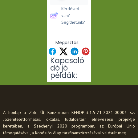
Kérdésed
van?
Segíthetünk?
Megosztás:
Kapcsoló
dó jó
példák:
A honlap a Zöld Út Konzorcium KEHOP-3.1.5-21-2021-00003 sz.
„Szemléletformálás, oktatás, tudatosítás” elnevezésű projektje
keretében, a Széchenyi 2020 programban, az Európai Unió
támogatásával, a Kohéziós Alap társfinanszírozásával valósult meg.