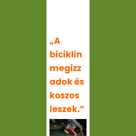
„A
biciklin
megizz
adok és
koszos
leszek.”