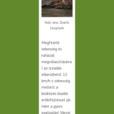
fotó: Jess Zoerb,
Unsplash
Megfelelő
sebesség és
ruházat
megválasztásáva
l az izzadás
elkerülhető. 15
km/h-s sebesség
mellett a
biciklizés kisebb
erőkifejtéssel jár,
mint a gyors
gyaloglás! Városi