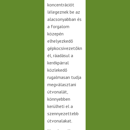
koncentrációt
lélegeznek be az
alacsonyabban és
a forgalom
közepén
elhelyezkedő
gépkocsivezetőkn
él, ráadásul a
kerékpárral
közlekedő
rugalmasan tudja
megválasztani
útvonalát,
könnyebben
kerülheti el a
szennyezettebb
útvonalakat.