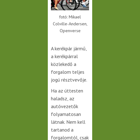
fotó: Mikael
Colville-Andersen,
Openverse
A kerékpár jármű,
a kerékpárral
közlekedő a
forgalom teljes
jogú résztvevője.
Ha az úttesten
haladsz, az
autóvezetők
folyamatosan
látnak. Nem kell
tartanod a
forgalomtól, csak