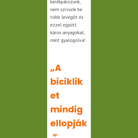
kerékpározunk,
nem szívunk be
több levegőt és
ezzel együtt
káros anyagokat,
mint gyalogolva!
„A
biciklik
et
mindig
ellopják
.”