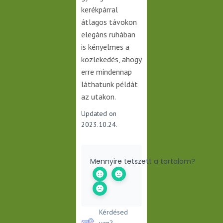
kerékpárral
átlagos távokon
elegáns ruhában
is kényelmes a
közlekedés, ahogy
erre mindennap
láthatunk példát
az utakon.
Updated on
2023.10.24.
Mennyire tetszett a tartalom?
Kérdésed
van?