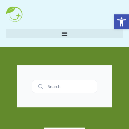
Eszköztár megnyitása
Search