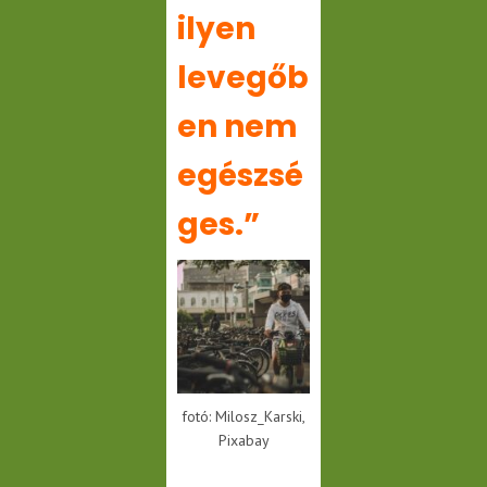
ilyen
levegőb
en nem
egészsé
ges.”
fotó: Milosz_Karski,
Pixabay