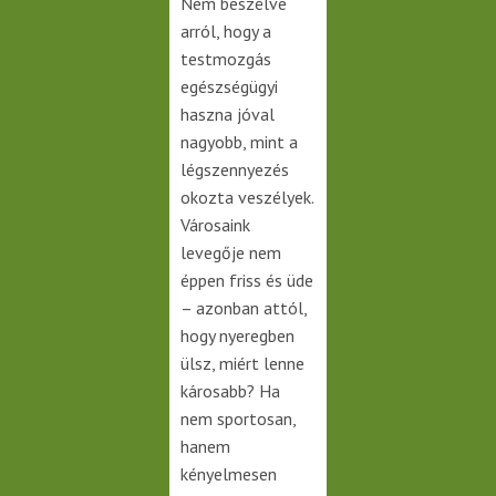
Nem beszélve
arról, hogy a
testmozgás
egészségügyi
haszna jóval
nagyobb, mint a
légszennyezés
okozta veszélyek.
Városaink
levegője nem
éppen friss és üde
– azonban attól,
hogy nyeregben
ülsz, miért lenne
károsabb? Ha
nem sportosan,
hanem
kényelmesen