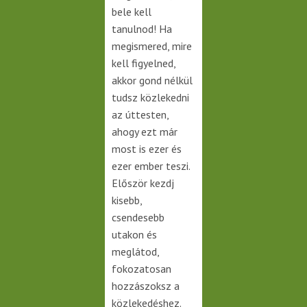
bele kell
tanulnod! Ha
megismered, mire
kell figyelned,
akkor gond nélkül
tudsz közlekedni
az úttesten,
ahogy ezt már
most is ezer és
ezer ember teszi.
Először kezdj
kisebb,
csendesebb
utakon és
meglátod,
fokozatosan
hozzászoksz a
közlekedéshez.