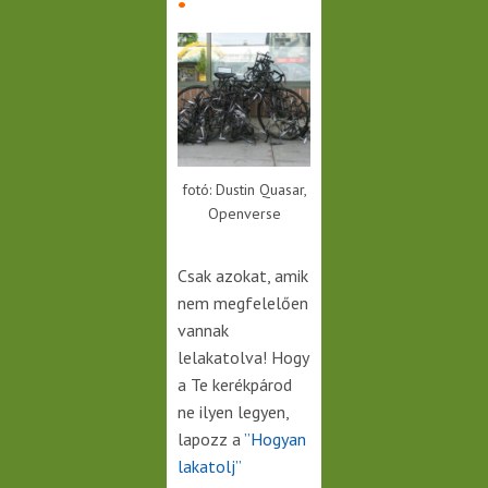
fotó: Dustin Quasar,
Openverse
Csak azokat, amik
nem megfelelően
vannak
lelakatolva! Hogy
a Te kerékpárod
ne ilyen legyen,
lapozz a
”Hogyan
lakatolj”