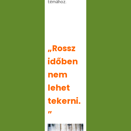
témához.
„Rossz
időben
nem
lehet
tekerni.
”