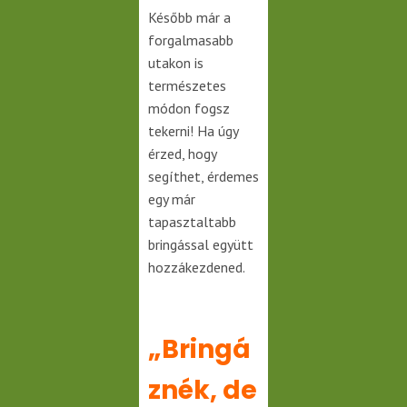
Később már a
forgalmasabb
utakon is
természetes
módon fogsz
tekerni! Ha úgy
érzed, hogy
segíthet, érdemes
egy már
tapasztaltabb
bringással együtt
hozzákezdened.
„Bringá
znék, de