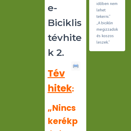
időben nem
e-
lehet
tekerni.”
Biciklis
„A biciklin
megizzadok
tévhite
és koszos
leszek.”
k 2.
Tév
hitek
:
„Nincs
kerékp