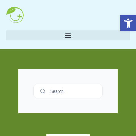
Eszköztár megnyitása
Search