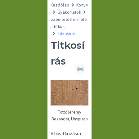
Kezdőlap
Könyv
Gyakorlatok
Szemléletformáló
játékok
Titkosírás
Titkosí
rás
Fotó: Jeremy
Bezanger, Unsplash
A hivatkozásra