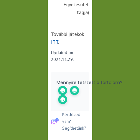
Egyetesület
tagja)
További játékok
ITT
.
Updated on
2023.11.29.
Mennyire tetszett a tartalom?
Kérdésed
van?
Segíthetünk?