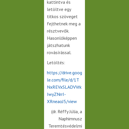
kattintva és
letöltve egy
titkos szöveget
fejthetnek meg a
résztvevők.
Hasonlóképpen
játszhatunk
rovásírással.
Letöltés:
https://drive.goog
le.com/file/d/1T
NxREVxSLADVVrk
IwyZNrrI-
XRneaoJ5/view
(dr. Réffy Júlia, a
Naphimnusz
Teremtésvédelmi