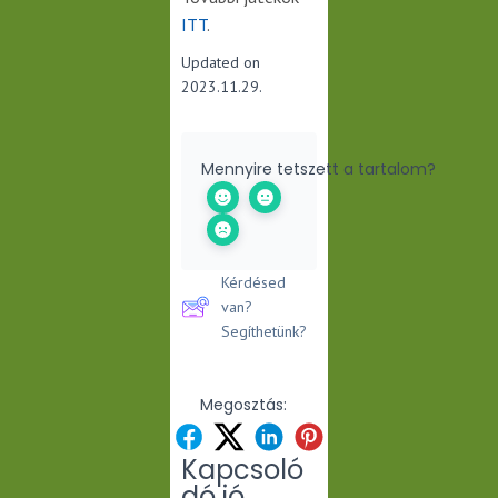
ITT
.
Updated on
2023.11.29.
Mennyire tetszett a tartalom?
Kérdésed
van?
Segíthetünk?
Megosztás:
Kapcsoló
dó jó