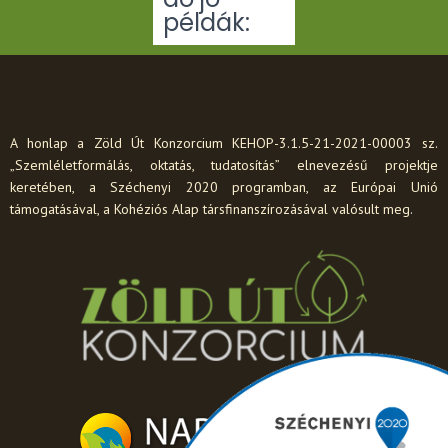
példák:
A honlap a Zöld Út Konzorcium KEHOP-3.1.5-21-2021-00003 sz.
„Szemléletformálás, oktatás, tudatosítás” elnevezésű projektje
keretében, a Széchenyi 2020 programban, az Európai Unió
támogatásával, a Kohéziós Alap társfinanszírozásával valósult meg.