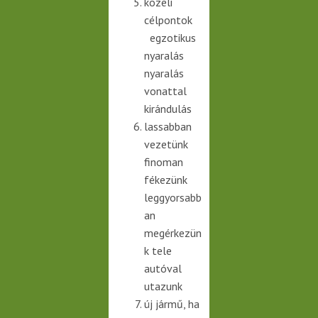
közeli
célpontok
egzotikus
nyaralás
nyaralás
vonattal
kirándulás
lassabban
vezetünk
finoman
fékezünk
leggyorsabb
an
megérkezün
k tele
autóval
utazunk
új jármű, ha