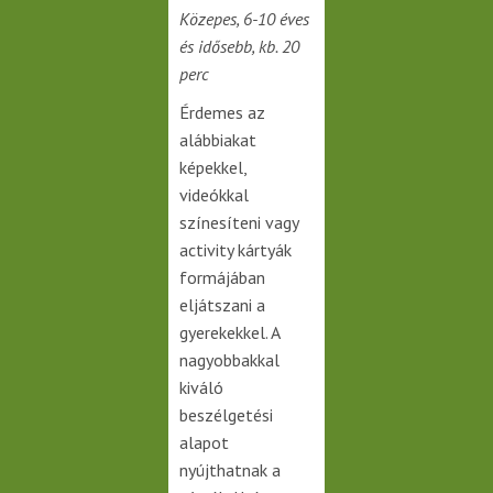
Közepes, 6-10 éves
és idősebb, kb. 20
perc
Érdemes az
alábbiakat
képekkel,
videókkal
színesíteni vagy
activity kártyák
formájában
eljátszani a
gyerekekkel. A
nagyobbakkal
kiváló
beszélgetési
alapot
nyújthatnak a