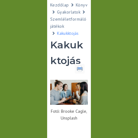
Kezdőlap
Könyv
Gyakorlatok
Szemléletformáló
játékok
Kakukktojás
Kakuk
ktojás
Fotó: Brooke Cagle,
Unsplash