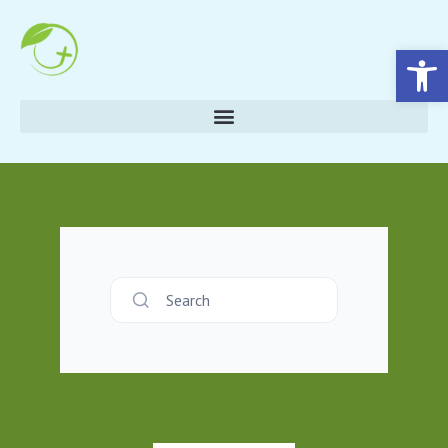
Eszköztár megnyitása
Search