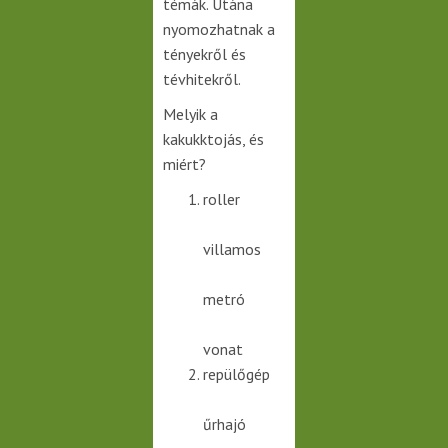
témák. Utána
nyomozhatnak a
tényekről és
tévhitekről.
Melyik a
kakukktojás, és
miért?
roller
villamos
metró
vonat
repülőgép
űrhajó