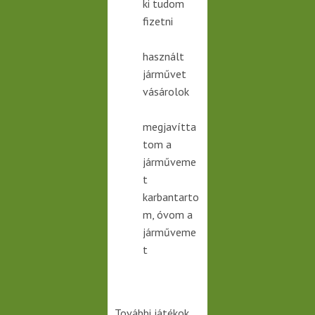
ki tudom
fizetni
használt
járművet
vásárolok
megjavítta
tom a
járműveme
t
karbantarto
m, óvom a
járműveme
t
További játékok