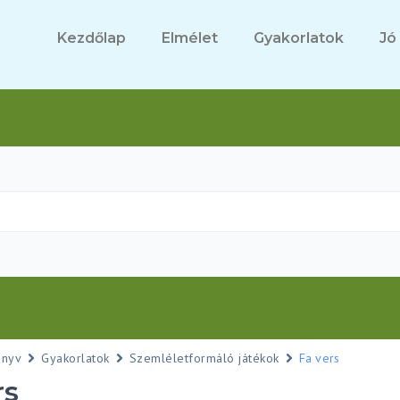
Kezdőlap
Elmélet
Gyakorlatok
Jó
önyv
Gyakorlatok
Szemléletformáló játékok
Fa vers
rs