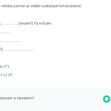
et néhány szóval az alábbi szabályok betartásával:
, ……………. (milyen?) fa voltam.
……………
……………………..
tam?)…………………………..
ok
ITT
.
3.11.29.
etszett a tartalom?