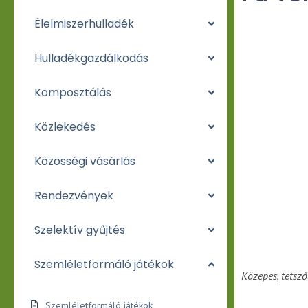
Élelmiszerhulladék
Hulladékgazdálkodás
Komposztálás
Közlekedés
Közösségi vásárlás
Rendezvények
Szelektív gyűjtés
Szemléletformáló játékok
Közepes, tetsző
Szemléletformáló játékok