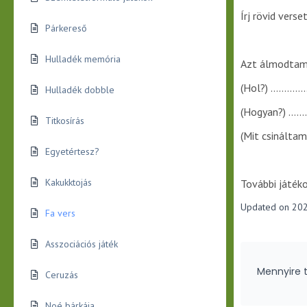
Írj rövid vers
Párkereső
Hulladék memória
Azt álmodtam
(Hol?) ………
Hulladék dobble
(Hogyan?) …
Titkosírás
(Mit csinál
Egyetértesz?
Kakukktojás
További játék
Updated on 202
Fa vers
Asszociációs játék
Mennyire t
Ceruzás
Noé bárkája