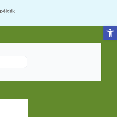
 példák
Eszköztár megnyitása